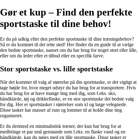
Gør et kup – Find den perfekte
sportstaske til dine behov!
Er du på udkig efter den perfekte sportstaske til dine træningsbehov?
Så er du kommet til det rette sted! Her finder du en guide til at vælge
den bedste sportstaske, uanset om du har brug for noget stort eller lille,
eller om du leder efter et tilbud eller en specifik farve.
Stor sportstaske vs. lille sportstaske
Når det kommer til valg af størrelse på din sportstaske, er det vigtigt at
tage højde for, hvor meget udstyr du har brug for at transportere. Hvis
du har brug for at have mange ting med dig, som f.eks. sko,
håndklæde, tøj og drikkeflaske, er en stor sportstaske det bedste valg
for dig. Her er sportstasker i størrelser som xl og large velegnede.
Disse tasker har masser af rum og lommer til at holde dine ting
organiseret.
Er du derimod en minimalistisk træner, der kun har brug for at
medbringe et par små genstande som f.eks. en flaske vand og en
håndklæde, kan du nøjes med en lille sportstaske. Disse tasker er