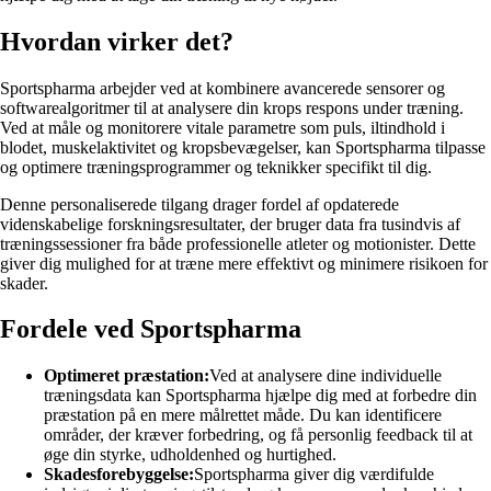
Hvordan virker det?
Sportspharma arbejder ved at kombinere avancerede sensorer og
softwarealgoritmer til at analysere din krops respons under træning.
Ved at måle og monitorere vitale parametre som puls, iltindhold i
blodet, muskelaktivitet og kropsbevægelser, kan Sportspharma tilpasse
og optimere træningsprogrammer og teknikker specifikt til dig.
Denne personaliserede tilgang drager fordel af opdaterede
videnskabelige forskningsresultater, der bruger data fra tusindvis af
træningssessioner fra både professionelle atleter og motionister. Dette
giver dig mulighed for at træne mere effektivt og minimere risikoen for
skader.
Fordele ved Sportspharma
Optimeret præstation:
Ved at analysere dine individuelle
træningsdata kan Sportspharma hjælpe dig med at forbedre din
præstation på en mere målrettet måde. Du kan identificere
områder, der kræver forbedring, og få personlig feedback til at
øge din styrke, udholdenhed og hurtighed.
Skadesforebyggelse:
Sportspharma giver dig værdifulde