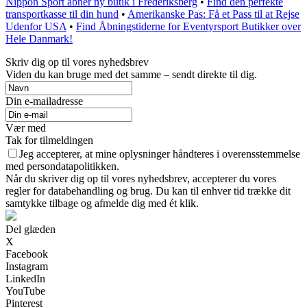
Nippon Sport åbner ny butik i Frederiksberg
•
Find den perfekte
transportkasse til din hund
•
Amerikanske Pas: Få et Pass til at Rejse
Udenfor USA
•
Find Åbningstiderne for Eventyrsport Butikker over
Hele Danmark!
Skriv dig op til vores nyhedsbrev
Viden du kan bruge med det samme – sendt direkte til dig.
Din e-mailadresse
Vær med
Tak for tilmeldingen
Jeg accepterer, at mine oplysninger håndteres i overensstemmelse
med persondatapolitikken.
Når du skriver dig op til vores nyhedsbrev, accepterer du vores
regler for databehandling og brug. Du kan til enhver tid trække dit
samtykke tilbage og afmelde dig med ét klik.
Del glæden
X
Facebook
Instagram
LinkedIn
YouTube
Pinterest