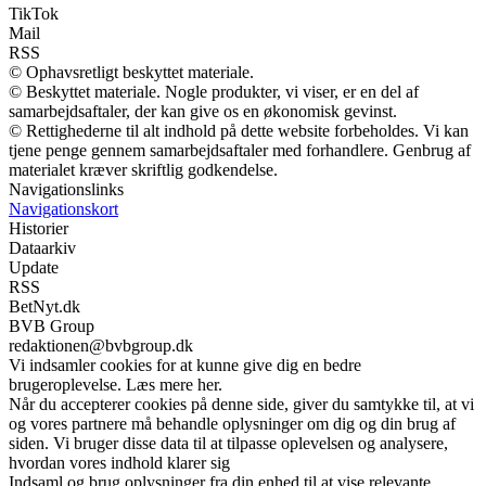
TikTok
Mail
RSS
© Ophavsretligt beskyttet materiale.
© Beskyttet materiale. Nogle produkter, vi viser, er en del af
samarbejdsaftaler, der kan give os en økonomisk gevinst.
© Rettighederne til alt indhold på dette website forbeholdes. Vi kan
tjene penge gennem samarbejdsaftaler med forhandlere. Genbrug af
materialet kræver skriftlig godkendelse.
Navigationslinks
Navigationskort
Historier
Dataarkiv
Update
RSS
BetNyt.dk
BVB Group
redaktionen@bvbgroup.dk
Vi indsamler cookies for at kunne give dig en bedre
brugeroplevelse. Læs mere her.
Når du accepterer cookies på denne side, giver du samtykke til, at vi
og vores partnere må behandle oplysninger om dig og din brug af
siden. Vi bruger disse data til at tilpasse oplevelsen og analysere,
hvordan vores indhold klarer sig
Indsaml og brug oplysninger fra din enhed til at vise relevante