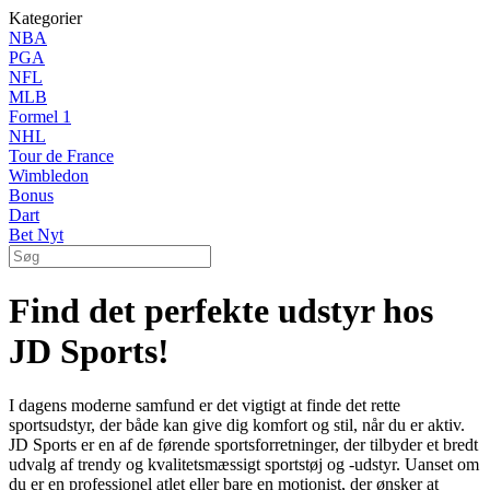
Kategorier
NBA
PGA
NFL
MLB
Formel 1
NHL
Tour de France
Wimbledon
Bonus
Dart
Bet Nyt
Find det perfekte udstyr hos
JD Sports!
I dagens moderne samfund er det vigtigt at finde det rette
sportsudstyr, der både kan give dig komfort og stil, når du er aktiv.
JD Sports er en af de førende sportsforretninger, der tilbyder et bredt
udvalg af trendy og kvalitetsmæssigt sportstøj og -udstyr. Uanset om
du er en professionel atlet eller bare en motionist, der ønsker at