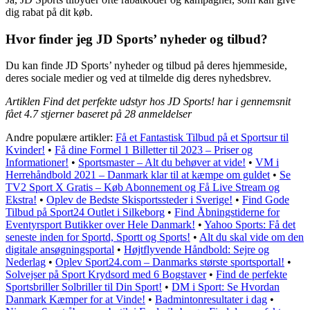
dig rabat på dit køb.
Hvor finder jeg JD Sports’ nyheder og tilbud?
Du kan finde JD Sports’ nyheder og tilbud på deres hjemmeside,
deres sociale medier og ved at tilmelde dig deres nyhedsbrev.
Artiklen Find det perfekte udstyr hos JD Sports! har i gennemsnit
fået
4.7
stjerner baseret på
28
anmeldelser
Andre populære artikler:
Få et Fantastisk Tilbud på et Sportsur til
Kvinder!
•
Få dine Formel 1 Billetter til 2023 – Priser og
Informationer!
•
Sportsmaster – Alt du behøver at vide!
•
VM i
Herrehåndbold 2021 – Danmark klar til at kæmpe om guldet
•
Se
TV2 Sport X Gratis – Køb Abonnement og Få Live Stream og
Ekstra!
•
Oplev de Bedste Skisportssteder i Sverige!
•
Find Gode
Tilbud på Sport24 Outlet i Silkeborg
•
Find Åbningstiderne for
Eventyrsport Butikker over Hele Danmark!
•
Yahoo Sports: Få det
seneste inden for Sportd, Sportt og Sports!
•
Alt du skal vide om den
digitale ansøgningsportal
•
Højtflyvende Håndbold: Sejre og
Nederlag
•
Oplev Sport24.com – Danmarks største sportsportal!
•
Solvejser på Sport Krydsord med 6 Bogstaver
•
Find de perfekte
Sportsbriller Solbriller til Din Sport!
•
DM i Sport: Se Hvordan
Danmark Kæmper for at Vinde!
•
Badmintonresultater i dag
•