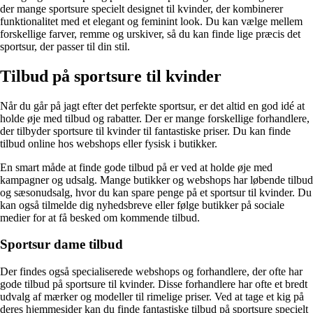
der mange sportsure specielt designet til kvinder, der kombinerer
funktionalitet med et elegant og feminint look. Du kan vælge mellem
forskellige farver, remme og urskiver, så du kan finde lige præcis det
sportsur, der passer til din stil.
Tilbud på sportsure til kvinder
Når du går på jagt efter det perfekte sportsur, er det altid en god idé at
holde øje med tilbud og rabatter. Der er mange forskellige forhandlere,
der tilbyder sportsure til kvinder til fantastiske priser. Du kan finde
tilbud online hos webshops eller fysisk i butikker.
En smart måde at finde gode tilbud på er ved at holde øje med
kampagner og udsalg. Mange butikker og webshops har løbende tilbud
og sæsonudsalg, hvor du kan spare penge på et sportsur til kvinder. Du
kan også tilmelde dig nyhedsbreve eller følge butikker på sociale
medier for at få besked om kommende tilbud.
Sportsur dame tilbud
Der findes også specialiserede webshops og forhandlere, der ofte har
gode tilbud på sportsure til kvinder. Disse forhandlere har ofte et bredt
udvalg af mærker og modeller til rimelige priser. Ved at tage et kig på
deres hjemmesider kan du finde fantastiske tilbud på sportsure specielt