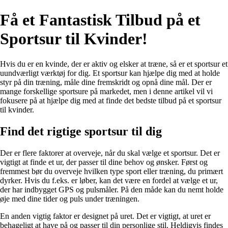
Få et Fantastisk Tilbud på et
Sportsur til Kvinder!
Hvis du er en kvinde, der er aktiv og elsker at træne, så er et sportsur et
uundværligt værktøj for dig. Et sportsur kan hjælpe dig med at holde
styr på din træning, måle dine fremskridt og opnå dine mål. Der er
mange forskellige sportsure på markedet, men i denne artikel vil vi
fokusere på at hjælpe dig med at finde det bedste tilbud på et sportsur
til kvinder.
Find det rigtige sportsur til dig
Der er flere faktorer at overveje, når du skal vælge et sportsur. Det er
vigtigt at finde et ur, der passer til dine behov og ønsker. Først og
fremmest bør du overveje hvilken type sport eller træning, du primært
dyrker. Hvis du f.eks. er løber, kan det være en fordel at vælge et ur,
der har indbygget GPS og pulsmåler. På den måde kan du nemt holde
øje med dine tider og puls under træningen.
En anden vigtig faktor er designet på uret. Det er vigtigt, at uret er
behageligt at have på og passer til din personlige stil. Heldigvis findes