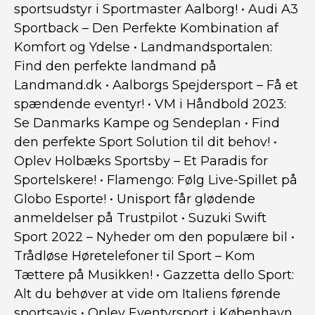
sportsudstyr i Sportmaster Aalborg!
•
Audi A3
Sportback – Den Perfekte Kombination af
Komfort og Ydelse
•
Landmandsportalen:
Find den perfekte landmand på
Landmand.dk
•
Aalborgs Spejdersport – Få et
spændende eventyr!
•
VM i Håndbold 2023:
Se Danmarks Kampe og Sendeplan
•
Find
den perfekte Sport Solution til dit behov!
•
Oplev Holbæks Sportsby – Et Paradis for
Sportelskere!
•
Flamengo: Følg Live-Spillet på
Globo Esporte!
•
Unisport får glødende
anmeldelser på Trustpilot
•
Suzuki Swift
Sport 2022 – Nyheder om den populære bil
•
Trådløse Høretelefoner til Sport – Kom
Tættere på Musikken!
•
Gazzetta dello Sport:
Alt du behøver at vide om Italiens førende
sportsavis
•
Oplev Eventyrsport i København