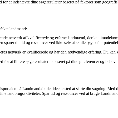
or at indsnævre dine søgeresultater baseret på faktorer som geografisk 
erfekte landmand:
ende netværk af kvalificerede og erfarne landmænd, der kan imødeko
sparer du tid og ressourcer ved ikke selv at skulle søge efter potentie
res netværk er kvalificerede og har den nødvendige erfaring. Du kan vær
or at filtrere søgeresultaterne baseret på dine præferencer og behov. De
ndsportalen på Landmand.dk det ideelle sted at starte din søgning. Med
e dine landbrugsaktiviteter. Spar tid og ressourcer ved at bruge Landman