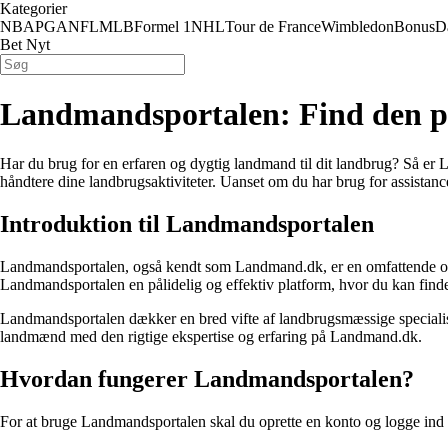
Kategorier
NBA
PGA
NFL
MLB
Formel 1
NHL
Tour de France
Wimbledon
Bonus
D
Bet Nyt
Landmandsportalen: Find den 
Har du brug for en erfaren og dygtig landmand til dit landbrug? Så er
håndtere dine landbrugsaktiviteter. Uanset om du har brug for assistanc
Introduktion til Landmandsportalen
Landmandsportalen, også kendt som Landmand.dk, er en omfattende onlin
Landmandsportalen en pålidelig og effektiv platform, hvor du kan finde 
Landmandsportalen dækker en bred vifte af landbrugsmæssige specialise
landmænd med den rigtige ekspertise og erfaring på Landmand.dk.
Hvordan fungerer Landmandsportalen?
For at bruge Landmandsportalen skal du oprette en konto og logge ind 