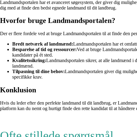
Landmandsportalen har et avanceret søgesystem, der giver dig mulighed f
dig med at finde den bedst egnede landmand til dit landbrug.
Hvorfor bruge Landmandsportalen?
Der er flere fordele ved at bruge Landmandsportalen til at finde den p
Bredt netværk af landmænd:
Landmandsportalen har et omfatt
Besparelse af tid og ressourcer:
Ved at bruge Landmandsportalen 
kandidater på ét sted.
Kvalitetssikring:
Landmandsportalen sikrer, at alle landmænd i de
landmænd.
Tilpasning til dine behov:
Landmandsportalen giver dig mulighed f
specifikke krav.
Konklusion
Hvis du leder efter den perfekte landmand til dit landbrug, er Landma
platform kan du nemt og hurtigt finde den rette kandidat til at håndter
Ofte stillede spørgsmål