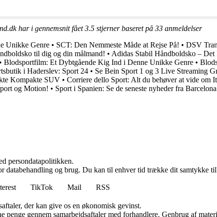
d.dk har i gennemsnit fået
3.5
stjerner baseret på
33
anmeldelser
ne Unikke Genre
•
SCT: Den Nemmeste Måde at Rejse På!
•
DSV Trans
åndboldsko til dig og din målmand!
•
Adidas Stabil Håndboldsko – Det 
•
Blodsportfilm: Et Dybtgående Kig Ind i Denne Unikke Genre
•
Blods
tsbutik i Haderslev: Sport 24
•
Se Bein Sport 1 og 3 Live Streaming Gr
fekte Kompakte SUV
•
Corriere dello Sport: Alt du behøver at vide om It
Sport og Motion!
•
Sport i Spanien: Se de seneste nyheder fra Barcelon
ed persondatapolitikken.
for databehandling og brug. Du kan til enhver tid trække dit samtykke ti
terest
TikTok
Mail
RSS
saftaler, der kan give os en økonomisk gevinst.
jene penge gennem samarbejdsaftaler med forhandlere. Genbrug af materi