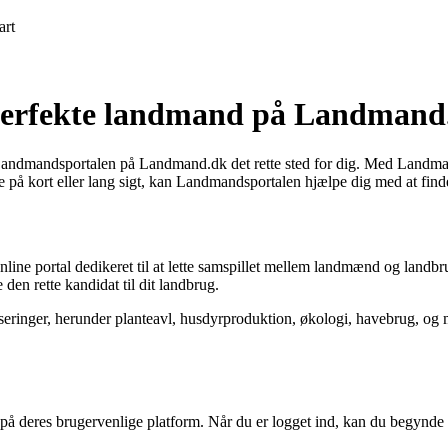
art
perfekte landmand på Landmand
 Landmandsportalen på Landmand.dk det rette sted for dig. Med Landman
e på kort eller lang sigt, kan Landmandsportalen hjælpe dig med at finde
e portal dedikeret til at lette samspillet mellem landmænd og landbru
den rette kandidat til dit landbrug.
ringer, herunder planteavl, husdyrproduktion, økologi, havebrug, og m
på deres brugervenlige platform. Når du er logget ind, kan du begynde