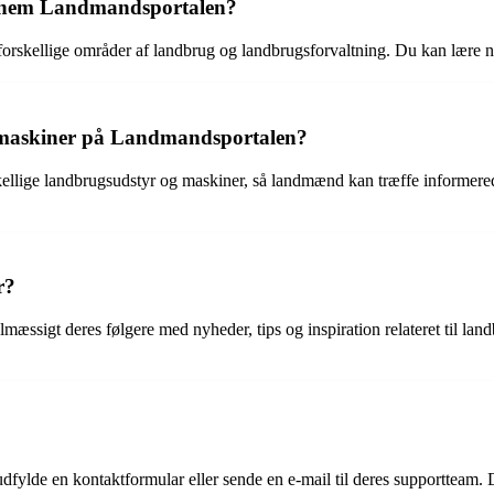
gennem Landmandsportalen?
forskellige områder af landbrug og landbrugsforvaltning. Du kan lære n
 maskiner på Landmandsportalen?
ellige landbrugsudstyr og maskiner, så landmænd kan træffe informered
r?
lmæssigt deres følgere med nyheder, tips og inspiration relateret til 
lde en kontaktformular eller sende en e-mail til deres supportteam. De