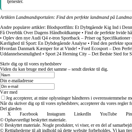
tjenester.
Artiklen Landmandsportalen: Find den perfekte landmand på Landman
Andre populære artikler:
Blodsportfilm: Et Dybtgående Kig Ind i Den
Få Overblik Over Dagens Håndboldkampe
•
Find de perfekte hvide h
•
Oplev den nye Audi Q4 e-tron Sportback – Priser og Specifikationer
Kærlighed til Sport: En Dybdegående Analyse
•
Find den perfekte spor
Hvordan Danmark Kæmper for at Vinde!
•
Ford Ecosport – Den Per
Uddannelsesmulighed
•
Sport 24 Herning City – Det Bedste Sted for 
Skriv dig op til vores nyhedsbrev
Viden du kan bruge med det samme – sendt direkte til dig.
Din e-mailadresse
Vær med
Jeg accepterer, at mine oplysninger håndteres i overensstemmelse m
Når du skriver dig op til vores nyhedsbrev, accepterer du vores regler 
Del glæden
X
Facebook
Instagram
LinkedIn
YouTube
Pin
© Ophavsretligt beskyttet materiale.
© Beskyttet materiale. Nogle produkter, vi viser, er en del af samarbejd
© Rettighederne til alt indhold på dette website forbeholdes. Vi kan t