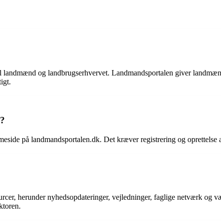
til landmænd og landbrugserhvervet. Landmandsportalen giver landmænd 
igt.
n?
side på landmandsportalen.dk. Det kræver registrering og oprettelse a
cer, herunder nyhedsopdateringer, vejledninger, faglige netværk og vær
ktoren.