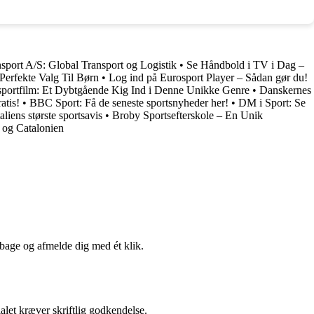
port A/S: Global Transport og Logistik
•
Se Håndbold i TV i Dag –
Perfekte Valg Til Børn
•
Log ind på Eurosport Player – Sådan gør du!
portfilm: Et Dybtgående Kig Ind i Denne Unikke Genre
•
Danskernes
atis!
•
BBC Sport: Få de seneste sportsnyheder her!
•
DM i Sport: Se
aliens største sportsavis
•
Broby Sportsefterskole – En Unik
a og Catalonien
lbage og afmelde dig med ét klik.
alet kræver skriftlig godkendelse.