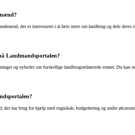
ndmænd?
dmænd, der er interesseret i at lære mere om landbrug og dele deres er
n på Landmandsportalen?
inger og nyheder om forskellige landbrugsrelaterede emner. Du kan nemt
ndsportalen?
, der har brug for hjælp med regnskab, budgettering og andre økonomis