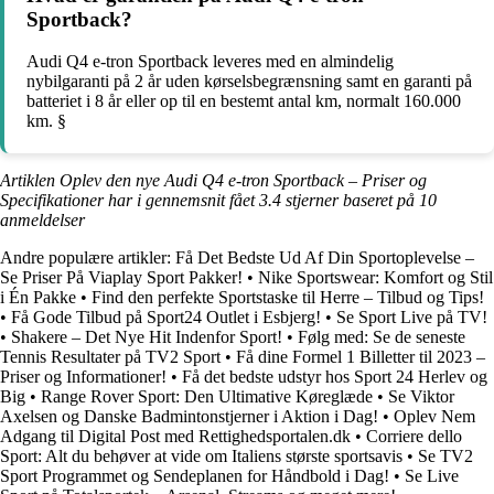
Sportback?
Audi Q4 e-tron Sportback leveres med en almindelig
nybilgaranti på 2 år uden kørselsbegrænsning samt en garanti på
batteriet i 8 år eller op til en bestemt antal km, normalt 160.000
km. §
Artiklen Oplev den nye Audi Q4 e-tron Sportback – Priser og
Specifikationer har i gennemsnit fået
3.4
stjerner baseret på
10
anmeldelser
Andre populære artikler:
Få Det Bedste Ud Af Din Sportoplevelse –
Se Priser På Viaplay Sport Pakker!
•
Nike Sportswear: Komfort og Stil
i Én Pakke
•
Find den perfekte Sportstaske til Herre – Tilbud og Tips!
•
Få Gode Tilbud på Sport24 Outlet i Esbjerg!
•
Se Sport Live på TV!
•
Shakere – Det Nye Hit Indenfor Sport!
•
Følg med: Se de seneste
Tennis Resultater på TV2 Sport
•
Få dine Formel 1 Billetter til 2023 –
Priser og Informationer!
•
Få det bedste udstyr hos Sport 24 Herlev og
Big
•
Range Rover Sport: Den Ultimative Køreglæde
•
Se Viktor
Axelsen og Danske Badmintonstjerner i Aktion i Dag!
•
Oplev Nem
Adgang til Digital Post med Rettighedsportalen.dk
•
Corriere dello
Sport: Alt du behøver at vide om Italiens største sportsavis
•
Se TV2
Sport Programmet og Sendeplanen for Håndbold i Dag!
•
Se Live