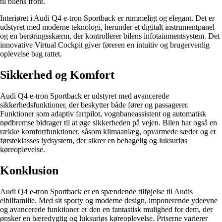
til bilens front.
Interiøret i Audi Q4 e-tron Sportback er rummeligt og elegant. Det er
udstyret med moderne teknologi, herunder et digitalt instrumentpanel
og en berøringsskærm, der kontrollerer bilens infotainmentsystem. Det
innovative Virtual Cockpit giver føreren en intuitiv og brugervenlig
oplevelse bag rattet.
Sikkerhed og Komfort
Audi Q4 e-tron Sportback er udstyret med avancerede
sikkerhedsfunktioner, der beskytter både fører og passagerer.
Funktioner som adaptiv fartpilot, vognbaneassistent og automatisk
nødbremse bidrager til at øge sikkerheden på vejen. Bilen har også en
række komfortfunktioner, såsom klimaanlæg, opvarmede sæder og et
førsteklasses lydsystem, der sikrer en behagelig og luksuriøs
køreoplevelse.
Konklusion
Audi Q4 e-tron Sportback er en spændende tilføjelse til Audis
elbilfamilie. Med sit sporty og moderne design, imponerende ydeevne
og avancerede funktioner er den en fantastisk mulighed for dem, der
ønsker en bæredygtig og luksuriøs køreoplevelse. Priserne varierer