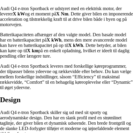
Audi Q4 e-tron Sportback er udstyret med en elektrisk motor, der
leverer
X kW
og et moment på
X Nm
. Dette giver bilen en imponerende
acceleration og tilstrækkelig kraft til at drive bilen både i byen og på
motorvejen.
Batterikapaciteten afhænger af den valgte model. Den basale model
har en batterikapacitet på
X kWh
, mens den mere avancerede model
kan have en batterikapacitet på op til
X kWh
. Dette betyder, at bilen
kan køre op til
X km
på en enkelt opladning, hvilket er ideelt til daglig
pendling eller længere ture.
Audi Q4 e-tron Sportback leveres med forskellige køreprogrammer,
der tilpasser bilens ydeevne og rækkevidde efter behov. Du kan vælge
mellem forskellige indstillinger, såsom “Efficiency” til maksimal
rækkevidde, “Comfort” til en behagelig køreoplevelse eller “Dynamic”
til øget ydeevne.
Design
Audi Q4 e-tron Sportback skiller sig ud med sit sporty og
aerodynamiske design. Den har en slank profil med en strømlinet
taglinje, der giver bilen et dynamisk udseende. Den brede frontgrill og
de slanke LED-forlygter tilføjer et moderne og iøjnefaldende element