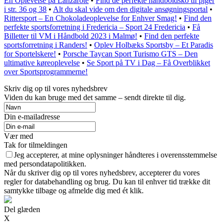
En Oplevelse på Lanzarote
•
Find de perfekte håndboldsko til piger
i str. 36 og 38
•
Alt du skal vide om den digitale ansøgningsportal
•
Rittersport – En Chokoladeoplevelse for Enhver Smag!
•
Find den
perfekte sportsforretning i Fredericia – Sport 24 Fredericia
•
Få
Billetter til VM i Håndbold 2023 i Malmø!
•
Find den perfekte
sportsforretning i Randers!
•
Oplev Holbæks Sportsby – Et Paradis
for Sportelskere!
•
Porsche Taycan Sport Turismo GTS – Den
ultimative køreoplevelse
•
Se Sport på TV i Dag – Få Overblikket
over Sportsprogrammerne!
Skriv dig op til vores nyhedsbrev
Viden du kan bruge med det samme – sendt direkte til dig.
Din e-mailadresse
Vær med
Tak for tilmeldingen
Jeg accepterer, at mine oplysninger håndteres i overensstemmelse
med persondatapolitikken.
Når du skriver dig op til vores nyhedsbrev, accepterer du vores
regler for databehandling og brug. Du kan til enhver tid trække dit
samtykke tilbage og afmelde dig med ét klik.
Del glæden
X