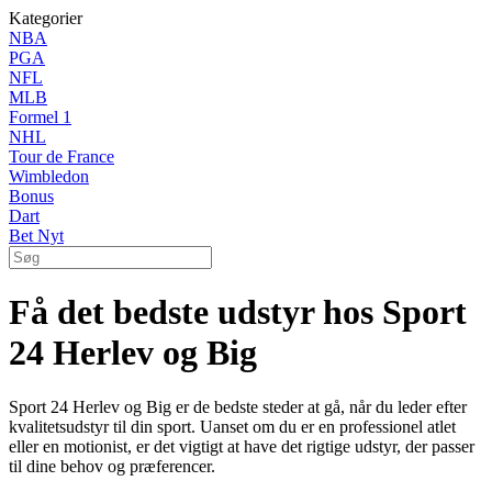
Kategorier
NBA
PGA
NFL
MLB
Formel 1
NHL
Tour de France
Wimbledon
Bonus
Dart
Bet Nyt
Få det bedste udstyr hos Sport
24 Herlev og Big
Sport 24 Herlev og Big er de bedste steder at gå, når du leder efter
kvalitetsudstyr til din sport. Uanset om du er en professionel atlet
eller en motionist, er det vigtigt at have det rigtige udstyr, der passer
til dine behov og præferencer.