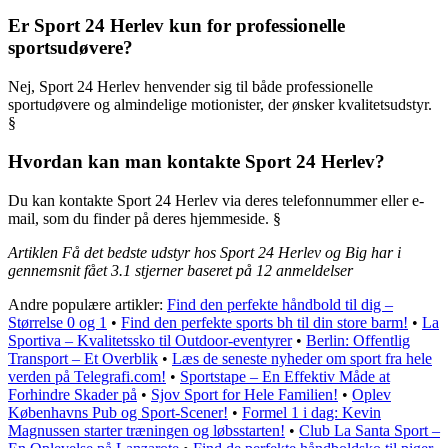
Er Sport 24 Herlev kun for professionelle
sportsudøvere?
Nej, Sport 24 Herlev henvender sig til både professionelle
sportudøvere og almindelige motionister, der ønsker kvalitetsudstyr.
§
Hvordan kan man kontakte Sport 24 Herlev?
Du kan kontakte Sport 24 Herlev via deres telefonnummer eller e-
mail, som du finder på deres hjemmeside. §
Artiklen Få det bedste udstyr hos Sport 24 Herlev og Big har i
gennemsnit fået
3.1
stjerner baseret på
12
anmeldelser
Andre populære artikler:
Find den perfekte håndbold til dig –
Størrelse 0 og 1
•
Find den perfekte sports bh til din store barm!
•
La
Sportiva – Kvalitetssko til Outdoor-eventyrer
•
Berlin: Offentlig
Transport – Et Overblik
•
Læs de seneste nyheder om sport fra hele
verden på Telegrafi.com!
•
Sportstape – En Effektiv Måde at
Forhindre Skader på
•
Sjov Sport for Hele Familien!
•
Oplev
Københavns Pub og Sport-Scener!
•
Formel 1 i dag: Kevin
Magnussen starter træningen og løbsstarten!
•
Club La Santa Sport –