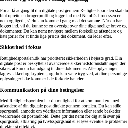
For at få adgang til din digitale post gennem Rettighedsportalen skal du
blot oprette en brugerprofil og logge ind med NemID. Processen er
nem og ligetil, så du kan komme i gang med det samme. Når du har
logget ind, vil du kunne se en oversigt over dine tilgængelige breve og
dokumenter. Du kan nemt navigere mellem forskellige afsendere og
kategorier for at finde lige præcis det dokument, du leder efter.
Sikkerhed i fokus
Rettighedsportalen.dk har prioriteret sikkerheden i højeste grad. Din
digitale post er beskyttet af avancerede sikkerhedsforanstaltninger, der
sikrer, at kun du har adgang til dine dokumenter. Alle oplysninger
lagres sikkert og krypteret, og du kan være tryg ved, at dine personlige
oplysninger ikke kommer i de forkerte hænder.
Kommunikation på dine betingelser
Med Rettighedsportalen har du mulighed for at kommunikere med
afsendere af din digitale post direkte gennem portalen. Du kan stille
spørgsmål, anmode om yderligere information eller sende beskeder
vedrørende dit postindhold. Dette gør det nemt for dig at få svar på
spørgsmål, afklaring på tvivlsspørgsmål eller løse eventuelle problemer
direkte og effektivt.