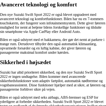
Avanceret teknologi og komfort
Den nye Suzuki Swift Sport 2022 er også blevet opgraderet med
avanceret teknologi og komfortfunktioner. Bilen har nu en 7-tommers
touchskærm, der fungerer som infotainmentsystem. Dette giver føreren
mulighed for nemt at betjene bilens forskellige funktioner og tilslutte
sin smartphone via Apple CarPlay eller Android Auto.
Bilen er også udstyret med et bakkamera, der gør det nemt at parkere i
trange rum. Derudover tilbyder den også automatisk klimaanlæg,
opvarmede forsæder og en luftig kabine, der giver føreren og
passagererne maksimal komfort under kørslen.
Sikkerhed i højsædet
Suzuki har altid prioriteret sikkerhed, og den nye Suzuki Swift Sport
2022 er ingen undtagelse. Bilen kommer med avancerede
sikkerhedsfunktioner som adaptiv fartpilot, automatisk nødbremse og
vognbaneassistent. Disse funktioner hjælper med at sikre, at føreren og
passagererne forbliver sikre på vejen.
Bilen er også udstyret med seks airbags, ABS-bremser og ESP for
yderligere at forbedre sikkerheden. Suzuki Swift Sport 2022 er blevet
testet og godkendt af de førende sikkerhedsorganisationer, hvilket giver