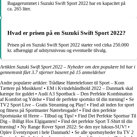
Bagagerummet i Suzuki Swift Sport 2022 har en kapacitet på
ca. 265 liter.
Hvad er prisen på en Suzuki Swift Sport 2022?
Prisen på en Suzuki Swift Sport 2022 starter ved cirka 250.000
kr. afhængigt af udstyrsniveau og eventuelle tilvalg.
Artiklen Suzuki Swift Sport 2022 – Nyheder om den populære bil har i
gennemsnit fået
3.7
stjerner baseret på
15
anmeldelser
Andre populære artikler:
Trådløse Høretelefoner til Sport – Kom
Tættere på Musikken!
•
EM i Kvindehåndbold 2022 – Danmark skal
kæmpe for guldet
•
Audi A3 Sportback – Den Perfekte Kombination
af Komfort og Ydelse
•
Find de perfekte sportsko til din træning!
•
Se
TV2 Sport Live – Gratis Streaming og Play!
•
Find alt inden for sport
og fitness på Sportmaster Nørrebrogade!
•
Find den perfekte
Sportstaske til Herre – Tilbud og Tips!
•
Find Det Perfekte Sportsur Til
Dig – Billigt Hos Elgiganten!
•
Find det perfekte Sport T-Shirt til din
træning!
•
Ny Range Rover Sport 2022: Se den nye luksus-SUV!
•
Oplev Eventyrsport i hele Danmark!
•
Se alle sportsnyheder fra TV 2