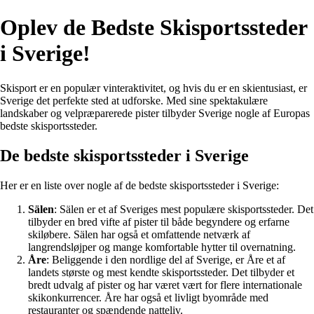
Oplev de Bedste Skisportssteder
i Sverige!
Skisport er en populær vinteraktivitet, og hvis du er en skientusiast, er
Sverige det perfekte sted at udforske. Med sine spektakulære
landskaber og velpræparerede pister tilbyder Sverige nogle af Europas
bedste skisportssteder.
De bedste skisportssteder i Sverige
Her er en liste over nogle af de bedste skisportssteder i Sverige:
Sälen
: Sälen er et af Sveriges mest populære skisportssteder. Det
tilbyder en bred vifte af pister til både begyndere og erfarne
skiløbere. Sälen har også et omfattende netværk af
langrendsløjper og mange komfortable hytter til overnatning.
Åre
: Beliggende i den nordlige del af Sverige, er Åre et af
landets største og mest kendte skisportssteder. Det tilbyder et
bredt udvalg af pister og har været vært for flere internationale
skikonkurrencer. Åre har også et livligt byområde med
restauranter og spændende natteliv.