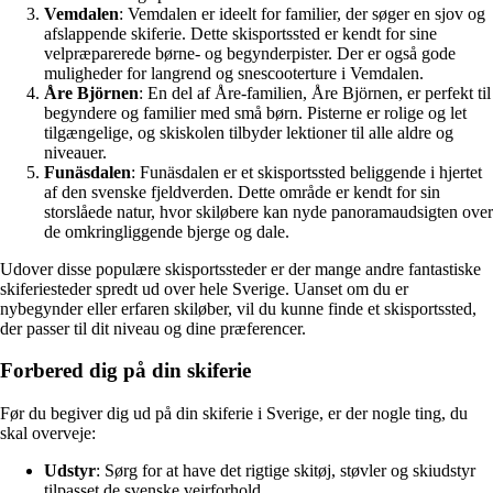
Vemdalen
: Vemdalen er ideelt for familier, der søger en sjov og
afslappende skiferie. Dette skisportssted er kendt for sine
velpræparerede børne- og begynderpister. Der er også gode
muligheder for langrend og snescooterture i Vemdalen.
Åre Björnen
: En del af Åre-familien, Åre Björnen, er perfekt til
begyndere og familier med små børn. Pisterne er rolige og let
tilgængelige, og skiskolen tilbyder lektioner til alle aldre og
niveauer.
Funäsdalen
: Funäsdalen er et skisportssted beliggende i hjertet
af den svenske fjeldverden. Dette område er kendt for sin
storslåede natur, hvor skiløbere kan nyde panoramaudsigten over
de omkringliggende bjerge og dale.
Udover disse populære skisportssteder er der mange andre fantastiske
skiferiesteder spredt ud over hele Sverige. Uanset om du er
nybegynder eller erfaren skiløber, vil du kunne finde et skisportssted,
der passer til dit niveau og dine præferencer.
Forbered dig på din skiferie
Før du begiver dig ud på din skiferie i Sverige, er der nogle ting, du
skal overveje:
Udstyr
: Sørg for at have det rigtige skitøj, støvler og skiudstyr
tilpasset de svenske vejrforhold.