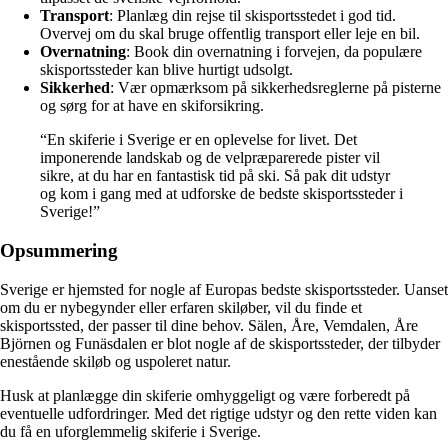
Transport
: Planlæg din rejse til skisportsstedet i god tid.
Overvej om du skal bruge offentlig transport eller leje en bil.
Overnatning
: Book din overnatning i forvejen, da populære
skisportssteder kan blive hurtigt udsolgt.
Sikkerhed
: Vær opmærksom på sikkerhedsreglerne på pisterne
og sørg for at have en skiforsikring.
“En skiferie i Sverige er en oplevelse for livet. Det
imponerende landskab og de velpræparerede pister vil
sikre, at du har en fantastisk tid på ski. Så pak dit udstyr
og kom i gang med at udforske de bedste skisportssteder i
Sverige!”
Opsummering
Sverige er hjemsted for nogle af Europas bedste skisportssteder. Uanset
om du er nybegynder eller erfaren skiløber, vil du finde et
skisportssted, der passer til dine behov. Sälen, Åre, Vemdalen, Åre
Björnen og Funäsdalen er blot nogle af de skisportssteder, der tilbyder
enestående skiløb og uspoleret natur.
Husk at planlægge din skiferie omhyggeligt og være forberedt på
eventuelle udfordringer. Med det rigtige udstyr og den rette viden kan
du få en uforglemmelig skiferie i Sverige.