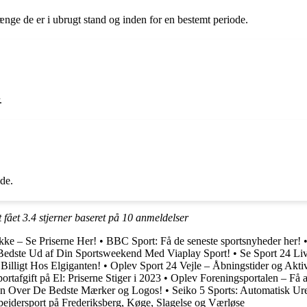
ænge de er i ubrugt stand og inden for en bestemt periode.
.
de.
t fået
3.4
stjerner baseret på
10
anmeldelser
ke – Se Priserne Her!
•
BBC Sport: Få de seneste sportsnyheder her!
Bedste Ud af Din Sportsweekend Med Viaplay Sport!
•
Se Sport 24 Li
 Billigt Hos Elgiganten!
•
Oplev Sport 24 Vejle – Åbningstider og Aktiv
ortafgift på El: Priserne Stiger i 2023
•
Oplev Foreningsportalen – Få a
en Over De Bedste Mærker og Logos!
•
Seiko 5 Sports: Automatisk Ure
ejdersport på Frederiksberg, Køge, Slagelse og Værløse