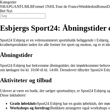
Kategorier
NBA
PGA
NFL
MLB
Formel 1
NHL
Tour de France
Wimbledon
Bonus
D
Bet Nyt
Esbjergs Sport24: Åbningstider o
Sport24 Esbjerg er en velrenommeret sportsbutik beliggende i Esbjerg, d
kvalitetsprodukter inden for alle former for sport og motion, og er et idee
Åbningstider
Sport24 Esbjerg har bekvemme åbningstider, der imødekommer behovene ho
om lørdagen fra kl. 10:00 til kl. 14:00. Derudover tilbyder Sport24 Es
Aktiviteter og tilbud
Udover at være en butik, der sælger sportsudstyr, er Sport24 Esbjerg og
Disse inkluderer:
Gratis løbeklub:
Sport24 Esbjerg har en gratis løbeklub, der mød
Workshops og foredrag:
Butikken arrangerer også workshops og 