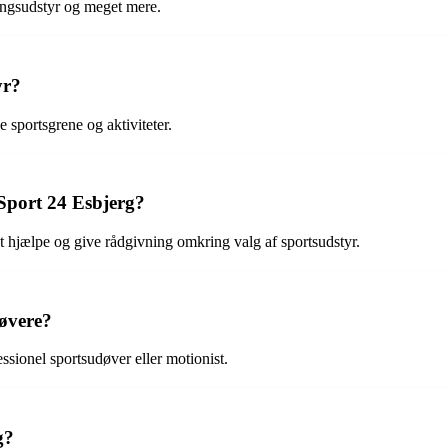
ningsudstyr og meget mere.
yr?
e sportsgrene og aktiviteter.
Sport 24 Esbjerg?
 at hjælpe og give rådgivning omkring valg af sportsudstyr.
døvere?
ssionel sportsudøver eller motionist.
g?