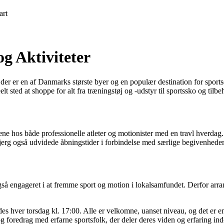
art
g Aktiviteter
er er en af Danmarks største byer og en populær destination for sportsen
lt sted at shoppe for alt fra træningstøj og -udstyr til sportssko og tilbe
s både professionelle atleter og motionister med en travl hverdag. But
bjerg også udvidede åbningstider i forbindelse med særlige begivenhede
så engageret i at fremme sport og motion i lokalsamfundet. Derfor arrang
es hver torsdag kl. 17:00. Alle er velkomne, uanset niveau, og det er en
foredrag med erfarne sportsfolk, der deler deres viden og erfaring inde