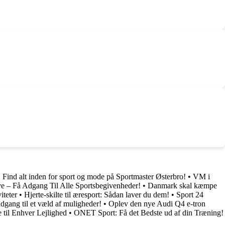
•
Find alt inden for sport og mode på Sportmaster Østerbro!
•
VM i
ve – Få Adgang Til Alle Sportsbegivenheder!
•
Danmark skal kæmpe
iteter
•
Hjerte-skilte til æresport: Sådan laver du dem!
•
Sport 24
dgang til et væld af muligheder!
•
Oplev den nye Audi Q4 e-tron
 til Enhver Lejlighed
•
ONET Sport: Få det Bedste ud af din Træning!