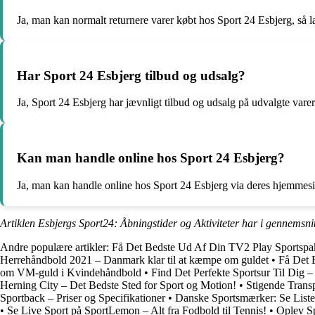
Ja, man kan normalt returnere varer købt hos Sport 24 Esbjerg, så l
Har Sport 24 Esbjerg tilbud og udsalg?
Ja, Sport 24 Esbjerg har jævnligt tilbud og udsalg på udvalgte varer
Kan man handle online hos Sport 24 Esbjerg?
Ja, man kan handle online hos Sport 24 Esbjerg via deres hjemmesi
Artiklen Esbjergs Sport24: Åbningstider og Aktiviteter har i gennemsni
Andre populære artikler:
Få Det Bedste Ud Af Din TV2 Play Sportspak
Herrehåndbold 2021 – Danmark klar til at kæmpe om guldet
•
Få Det 
om VM-guld i Kvindehåndbold
•
Find Det Perfekte Sportsur Til Dig –
Herning City – Det Bedste Sted for Sport og Motion!
•
Stigende Transp
Sportback – Priser og Specifikationer
•
Danske Sportsmærker: Se List
•
Se Live Sport på SportLemon – Alt fra Fodbold til Tennis!
•
Oplev Sp