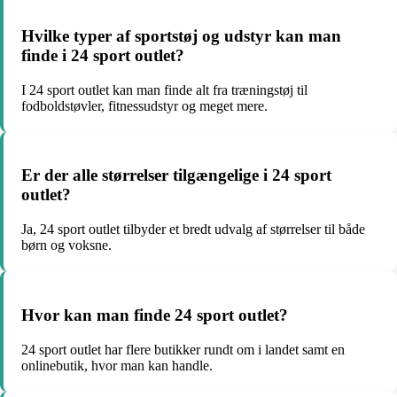
Hvilke typer af sportstøj og udstyr kan man
finde i 24 sport outlet?
I 24 sport outlet kan man finde alt fra træningstøj til
fodboldstøvler, fitnessudstyr og meget mere.
Er der alle størrelser tilgængelige i 24 sport
outlet?
Ja, 24 sport outlet tilbyder et bredt udvalg af størrelser til både
børn og voksne.
Hvor kan man finde 24 sport outlet?
24 sport outlet har flere butikker rundt om i landet samt en
onlinebutik, hvor man kan handle.