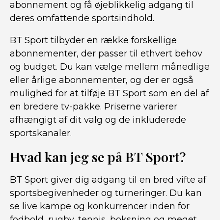
abonnement og få øjeblikkelig adgang til
deres omfattende sportsindhold.
BT Sport tilbyder en række forskellige
abonnementer, der passer til ethvert behov
og budget. Du kan vælge mellem månedlige
eller årlige abonnementer, og der er også
mulighed for at tilføje BT Sport som en del af
en bredere tv-pakke. Priserne varierer
afhængigt af dit valg og de inkluderede
sportskanaler.
Hvad kan jeg se på BT Sport?
BT Sport giver dig adgang til en bred vifte af
sportsbegivenheder og turneringer. Du kan
se live kampe og konkurrencer inden for
fodbold, rugby, tennis, boksning og meget