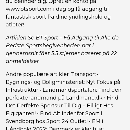
du befinder dig. Opret en konto på
www.btsport.com i dag og få adgang til
fantastisk sport fra dine yndlingshold og
atleter!
Artiklen Se BT Sport – Få Adgang til Alle de
Bedste Sportsbegivenheder! har i
gennemsnit fået
3.5
stjerner baseret på
22
anmeldelser
Andre populære artikler:
Transport-,
Bygnings- og Boligministeriet: Nyt Fokus på
Infrastruktur
•
Landmandsportalen: Find den
perfekte landmand på Landmand.dk
•
Find
Det Perfekte Sportsur Til Dig – Billigt Hos
Elgiganten!
•
Find Alt Indenfor Sport i
Svendborg hos Sport 24 Outlet!
•
EM i
Håndbold 2022: Danmark er klar til at