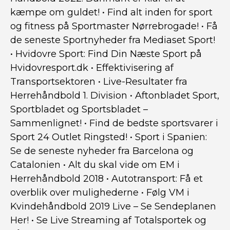
kæmpe om guldet!
•
Find alt inden for sport
og fitness på Sportmaster Nørrebrogade!
•
Få
de seneste Sportnyheder fra Mediaset Sport!
•
Hvidovre Sport: Find Din Næste Sport på
Hvidovresport.dk
•
Effektivisering af
Transportsektoren
•
Live-Resultater fra
Herrehåndbold 1. Division
•
Aftonbladet Sport,
Sportbladet og Sportsbladet –
Sammenlignet!
•
Find de bedste sportsvarer i
Sport 24 Outlet Ringsted!
•
Sport i Spanien:
Se de seneste nyheder fra Barcelona og
Catalonien
•
Alt du skal vide om EM i
Herrehåndbold 2018
•
Autotransport: Få et
overblik over mulighederne
•
Følg VM i
Kvindehåndbold 2019 Live – Se Sendeplanen
Her!
•
Se Live Streaming af Totalsportek og