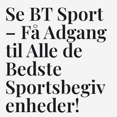
Se BT Sport
– Få Adgang
til Alle de
Bedste
Sportsbegiv
enheder!