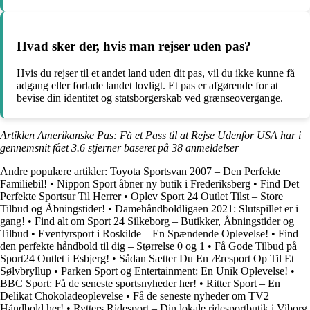
Hvad sker der, hvis man rejser uden pas?
Hvis du rejser til et andet land uden dit pas, vil du ikke kunne få
adgang eller forlade landet lovligt. Et pas er afgørende for at
bevise din identitet og statsborgerskab ved grænseovergange.
Artiklen Amerikanske Pas: Få et Pass til at Rejse Udenfor USA har i
gennemsnit fået
3.6
stjerner baseret på
38
anmeldelser
Andre populære artikler:
Toyota Sportsvan 2007 – Den Perfekte
Familiebil!
•
Nippon Sport åbner ny butik i Frederiksberg
•
Find Det
Perfekte Sportsur Til Herrer
•
Oplev Sport 24 Outlet Tilst – Store
Tilbud og Åbningstider!
•
Damehåndboldligaen 2021: Slutspillet er i
gang!
•
Find alt om Sport 24 Silkeborg – Butikker, Åbningstider og
Tilbud
•
Eventyrsport i Roskilde – En Spændende Oplevelse!
•
Find
den perfekte håndbold til dig – Størrelse 0 og 1
•
Få Gode Tilbud på
Sport24 Outlet i Esbjerg!
•
Sådan Sætter Du En Æresport Op Til Et
Sølvbryllup
•
Parken Sport og Entertainment: En Unik Oplevelse!
•
BBC Sport: Få de seneste sportsnyheder her!
•
Ritter Sport – En
Delikat Chokoladeoplevelse
•
Få de seneste nyheder om TV2
Håndbold her!
•
Rytters Ridesport – Din lokale ridesportbutik i Viborg