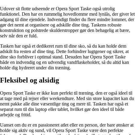
Udover sit flotte udseende er Opera Sport Taske også utrolig
funktionel. Den har en rummelig hovedlomme med lynlås, der giver let
adgang til dine ejendele. Indvendigt finder du flere mindre lommer, der
gør det nemt at organisere og adskille dine ting. Taskens robuste
konstruktion og polstrede skulderstropper gør den behagelig at bære,
selv når den er fuld.
Tasken har også et dedikeret rum til dine sko, så du kan holde dem
adskilt fra resten af dine ting. Dette forhindrer lugtgener og sikrer, at
dine sko forbliver i optimal stand. Desuden har Opera Sport Taske
både en indvendig og en udvendig vandflaskeholder, så du altid kan
holde dig hydreret under din træning.
Fleksibel og alsidig
Opera Sport Taske er ikke kun perfekt til træning, den er også ideel til
at tage med på rejser eller weekendture. Med sin store kapacitet kan du
nemt pakke alle dine væsentlige ting og mere til. Tasken har også et
separat rum til din laptop eller tablet, hvilket gør den ideel til både
arbejde og fritid.
Uanset om du er en passioneret atlet eller en person, der bare ønsker at
holde sig aktiv og sund, vil Opera Sport Taske være den perfekte