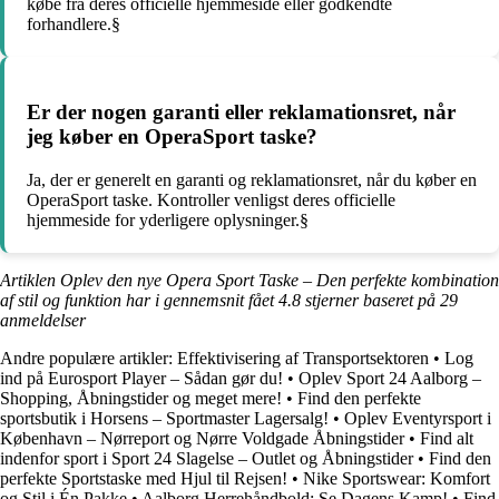
købe fra deres officielle hjemmeside eller godkendte
forhandlere.§
Er der nogen garanti eller reklamationsret, når
jeg køber en OperaSport taske?
Ja, der er generelt en garanti og reklamationsret, når du køber en
OperaSport taske. Kontroller venligst deres officielle
hjemmeside for yderligere oplysninger.§
Artiklen Oplev den nye Opera Sport Taske – Den perfekte kombination
af stil og funktion har i gennemsnit fået
4.8
stjerner baseret på
29
anmeldelser
Andre populære artikler:
Effektivisering af Transportsektoren
•
Log
ind på Eurosport Player – Sådan gør du!
•
Oplev Sport 24 Aalborg –
Shopping, Åbningstider og meget mere!
•
Find den perfekte
sportsbutik i Horsens – Sportmaster Lagersalg!
•
Oplev Eventyrsport i
København – Nørreport og Nørre Voldgade Åbningstider
•
Find alt
indenfor sport i Sport 24 Slagelse – Outlet og Åbningstider
•
Find den
perfekte Sportstaske med Hjul til Rejsen!
•
Nike Sportswear: Komfort
og Stil i Én Pakke
•
Aalborg Herrehåndbold: Se Dagens Kamp!
•
Find