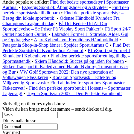
Andre populære artikler:
Find det bedste sportsudstyr i Sportmaster
Aarhus!
•
Esbjergs Sport24: Åbningstider og Aktiviteter
•
Find den
perfekte sportstaske til dit barn
•
Find det perfekte sportsudstyr –
Besøg din lokale sportbutik!
•
Odense Håndbold Kvinder: Fra
Champions League til i dag
•
Få Det Bedste Ud Af Din
Sportoplevelse – Se Priser På Viaplay Sport Pakker!
•
Få Sport 24/7
Outlet hos Sport Outlet!
•
Labrador Formel 1: Størrelse, Alder, Gul
og Opdragelse
•
Ajax København: Fremtidens Håndboldhold
•
Patagonia Shop-in-Shop åbner i Spejder Sport Aarhus C
•
Find Det
Perfekte Sportstøj til Kvinder hos Zalando!
•
P1 eSport og Formel 1
Simulator i København
•
Find den perfekte sportsforretning til dig –
Sportmaster.dk
•
Skjern Håndbold: Succes på og uden for banen
•
Sikker Transport til Kæledyr med Harald Nyborgs Transportkasser
og Bur
•
VW Golf Sportsvan 2022: Den nye generation af
Volkswagen-klassikeren
•
Rodalon Sportsvask – Effektiv og
Miljøvenlig Sportsvask
•
Find alt inden for sport hos Sportmaster
Fisketorvet!
•
Find den perfekte sportsbutik i Horsens – Sportmaster
Lagersalg!
•
Toyota Sportsvan 2007 – Den Perfekte Familiebil!
Skriv dig op til vores nyhedsbrev
Viden du kan bruge med det samme – sendt direkte til dig.
Din e-mailadresse
Vær med