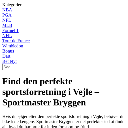
Kategorier
NBA
PGA
NFL
MLB
Formel 1
NHL
Tour de France
Wimbledon
Bonus
Dart
Bet Nyt
Find den perfekte
sportsforretning i Vejle –
Sportmaster Bryggen
Hvis du søger efter den perfekte sportsforretning i Vejle, behøver du
ikke lede længere. Sportmaster Bryggen er det perfekte sted at finde
alt, hvad du har brug for inden for sport og fritid.