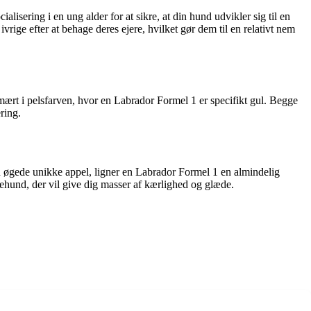
lisering i en ung alder for at sikre, at din hund udvikler sig til en
rige efter at behage deres ejere, hvilket gør dem til en relativt nem
mært i pelsfarven, hvor en Labrador Formel 1 er specifikt gul. Begge
ring.
den øgede unikke appel, ligner en Labrador Formel 1 en almindelig
iehund, der vil give dig masser af kærlighed og glæde.