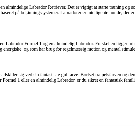
 almindelige Labrador Retriever. Det er vigtigt at starte træning og socia
aseret på belønningssystemer. Labradorer er intelligente hunde, der er iv
m en Labrador Formel 1 og en almindelig Labrador. Forskellen ligger pri
og energiske, og som har brug for regelmæssig motion og mental stimule
 adskiller sig ved sin fantastiske gul farve. Bortset fra pelsfarven og 
Formel 1 eller en almindelig Labrador, er du sikret en fantastisk famil