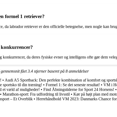
n formel 1 retriever?
e, da labrador retriever er den officielle betegnelse, men nogle kan brug
r konkurrencer?
g konkurrencer, da deres fysiske evner og intelligens ofte gør dem veleg
i gennemsnit fået
3.4
stjerner baseret på
8
anmeldelser
!
•
Audi A5 Sportback: Den perfekte kombination af komfort og sports
e sportsko til din træning!
•
Formel 1: Se det seneste resultat!
•
VM i He
l et væld af muligheder!
•
Find Åbningstiderne for Sport 24 Horsens!
•
Marathon-sport: Fra udfordring til livsstil
•
Kør på højt plan med moto
nsport – Et Overblik
•
Herrehåndbold VM 2023: Danmarks Chance for 