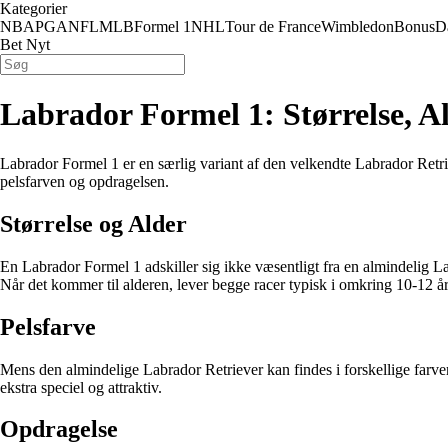
Kategorier
NBA
PGA
NFL
MLB
Formel 1
NHL
Tour de France
Wimbledon
Bonus
D
Bet Nyt
Labrador Formel 1: Størrelse, A
Labrador Formel 1 er en særlig variant af den velkendte Labrador Retri
pelsfarven og opdragelsen.
Størrelse og Alder
En Labrador Formel 1 adskiller sig ikke væsentligt fra en almindelig La
Når det kommer til alderen, lever begge racer typisk i omkring 10-12 år,
Pelsfarve
Mens den almindelige Labrador Retriever kan findes i forskellige farver 
ekstra speciel og attraktiv.
Opdragelse