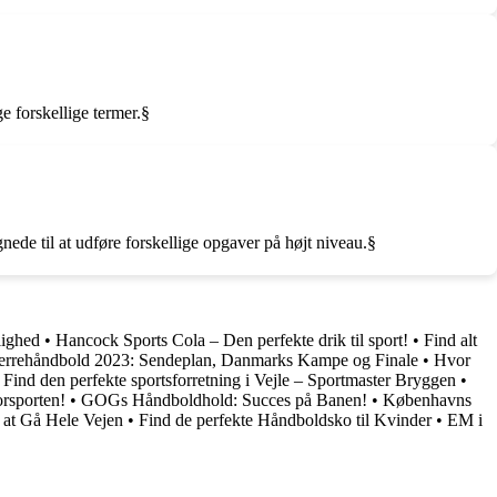
e forskellige termer.§
nede til at udføre forskellige opgaver på højt niveau.§
lighed
•
Hancock Sports Cola – Den perfekte drik til sport!
•
Find alt
rrehåndbold 2023: Sendeplan, Danmarks Kampe og Finale
•
Hvor
•
Find den perfekte sportsforretning i Vejle – Sportmaster Bryggen
•
rsporten!
•
GOGs Håndboldhold: Succes på Banen!
•
Københavns
at Gå Hele Vejen
•
Find de perfekte Håndboldsko til Kvinder
•
EM i