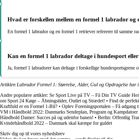
Hvad er forskellen mellem en formel 1 labrador og e
En formel 1 labrador og en formel 1 retriever refererer til samme rac
Kan en formel 1 labrador deltage i hundesport elle
Ja, formel 1 labradorer kan deltage i forskellige hundesportsgrene o
Artiklen Labrador Formel 1: Størrelse, Alder, Gul og Opdragelse har 
Andre populære artikler:
Se Sport Live på TV – Få Din TV Guide Her
om Sport 24 Køge – Åbningstider, Outlet og Strædet!
•
Find de perfekt
Kraftfuld er en Formel 1-Bil?
•
Oplev Foreningsportalen – Få adgang ti
VM i Håndbold 2022: Danmarks Sendeplan, Program og Kampdatoer
Håndbold Damer: Succes på og udenfor banen!
•
Berlin: Offentlig Tra
Kvindehåndbold 2022 – Danmark skal kæmpe for guldet
Skriv dig op til vores nyhedsbrev