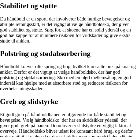
Stabilitet og støtte
Da håndbold er en sport, der involverer både hurtige bevægelser og
abrupte retningsskift, er det vigtigt at vælge håndboldsko, der giver
god stabilitet og støtte. Sørg for, at skoene har en solid ydersål og en
god hælkappe for at minimere risikoen for vridskader og give ekstra
støtte til anklen.
Polstring og stødabsorbering
Håndbold kræver ofte spring og hop, hvilket kan sætte pres på knæ og
ankler. Derfor er det vigtigt at vælge håndboldsko, der har god
polstring og stødabsorbering. Sko med en blød mellemsål og en god
indersål kan hjælpe med at absorbere stød og reducere risikoen for
overbelastningsskader.
Greb og slidstyrke
Et godt greb på håndboldbanen er afgørende for både stabilitet og
bevægelse. Vælg håndboldsko, der har en skridsikker ydersål, der
giver godt greb på banen. Derudover er slidstyrke en vigtig faktor at
overveje. Håndboldsko bliver udsat for konstant hård brug, og derfor
er det vigtigt at vælge sko, der er holdbare og kan modstå den slitage,