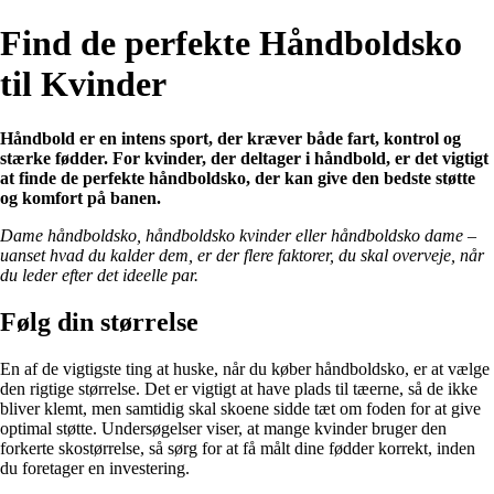
Find de perfekte Håndboldsko
til Kvinder
Håndbold er en intens sport, der kræver både fart, kontrol og
stærke fødder. For kvinder, der deltager i håndbold, er det vigtigt
at finde de perfekte håndboldsko, der kan give den bedste støtte
og komfort på banen.
Dame håndboldsko, håndboldsko kvinder eller håndboldsko dame –
uanset hvad du kalder dem, er der flere faktorer, du skal overveje, når
du leder efter det ideelle par.
Følg din størrelse
En af de vigtigste ting at huske, når du køber håndboldsko, er at vælge
den rigtige størrelse. Det er vigtigt at have plads til tæerne, så de ikke
bliver klemt, men samtidig skal skoene sidde tæt om foden for at give
optimal støtte. Undersøgelser viser, at mange kvinder bruger den
forkerte skostørrelse, så sørg for at få målt dine fødder korrekt, inden
du foretager en investering.