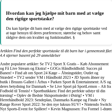
Hvordan kan jeg hjælpe mit barn med at vælge
den rigtige sportstaske?
Du kan hjælpe dit barn med at vælge den rigtige sportstaske ved
at tage hensyn til deres præferencer, størrelse og behov samt
rådgive dem om kvalitet og funktionalitet. §
Artiklen Find den perfekte sportstaske til dit barn har i gennemsnit fået
4.4
stjerner baseret på
29
anmeldelser
Andre populære artikler:
Se TV2 Sport X Gratis – Køb Abonnement
og Få Live Stream og Ekstra!
•
GOGs Håndboldhold: Succes på
Banen!
•
Find alt om Sport 24 Køge – Åbningstider, Outlet og
Strædet!
•
TV2 sender VM i Håndbold 2023
•
JD Sports åbner ny
butik i Bruuns Galleri i Århus
•
Parken Sport & Entertainment: A/S og
deres betydning for Danmark
•
Se Live Sport på SportLemon – Alt fra
Fodbold til Tennis!
•
Sportbutikken: Find det perfekte udstyr til din
træning!
•
Oplev de Bedste Skisportssteder i Østrig!
•
VM i
Herrehåndbold 2023: Sendeplan, Danmarks Kampe og Finale
•
Ny
Range Rover Sport 2022: Se den nye luksus-SUV!
•
Nintendo Switch:
Nyt Sports-Event for Spillere!
•
Kevin Magnussen: Fra Formel 1-drøm