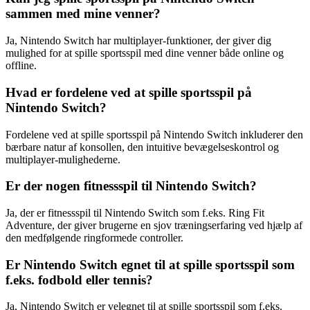
sammen med mine venner?
Ja, Nintendo Switch har multiplayer-funktioner, der giver dig
mulighed for at spille sportsspil med dine venner både online og
offline.
Hvad er fordelene ved at spille sportsspil på
Nintendo Switch?
Fordelene ved at spille sportsspil på Nintendo Switch inkluderer den
bærbare natur af konsollen, den intuitive bevægelseskontrol og
multiplayer-mulighederne.
Er der nogen fitnessspil til Nintendo Switch?
Ja, der er fitnessspil til Nintendo Switch som f.eks. Ring Fit
Adventure, der giver brugerne en sjov træningserfaring ved hjælp af
den medfølgende ringformede controller.
Er Nintendo Switch egnet til at spille sportsspil som
f.eks. fodbold eller tennis?
Ja, Nintendo Switch er velegnet til at spille sportsspil som f.eks.