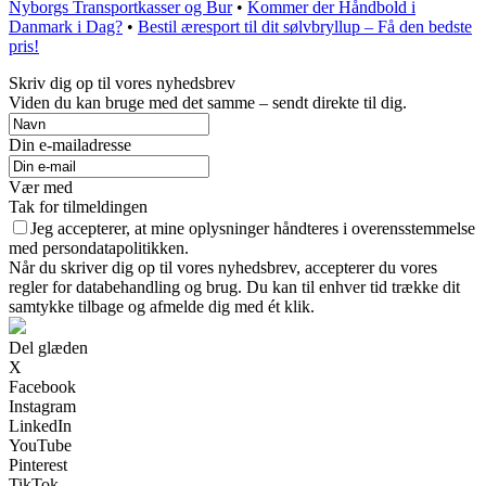
Nyborgs Transportkasser og Bur
•
Kommer der Håndbold i
Danmark i Dag?
•
Bestil æresport til dit sølvbryllup – Få den bedste
pris!
Skriv dig op til vores nyhedsbrev
Viden du kan bruge med det samme – sendt direkte til dig.
Din e-mailadresse
Vær med
Tak for tilmeldingen
Jeg accepterer, at mine oplysninger håndteres i overensstemmelse
med persondatapolitikken.
Når du skriver dig op til vores nyhedsbrev, accepterer du vores
regler for databehandling og brug. Du kan til enhver tid trække dit
samtykke tilbage og afmelde dig med ét klik.
Del glæden
X
Facebook
Instagram
LinkedIn
YouTube
Pinterest
TikTok