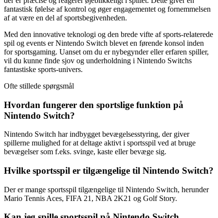
der er præcise og reagerer øjeblikkeligt i spillet. Dette giver en
fantastisk følelse af kontrol og øger engagementet og fornemmelsen
af at være en del af sportsbegivenheden.
Med den innovative teknologi og den brede vifte af sports-relaterede
spil og events er Nintendo Switch blevet en førende konsol inden
for sportsgaming. Uanset om du er nybegynder eller erfaren spiller,
vil du kunne finde sjov og underholdning i Nintendo Switchs
fantastiske sports-univers.
Ofte stillede spørgsmål
Hvordan fungerer den sportslige funktion på
Nintendo Switch?
Nintendo Switch har indbygget bevægelsesstyring, der giver
spillerne mulighed for at deltage aktivt i sportsspil ved at bruge
bevægelser som f.eks. svinge, kaste eller bevæge sig.
Hvilke sportsspil er tilgængelige til Nintendo Switch?
Der er mange sportsspil tilgængelige til Nintendo Switch, herunder
Mario Tennis Aces, FIFA 21, NBA 2K21 og Golf Story.
Kan jeg spille sportsspil på Nintendo Switch