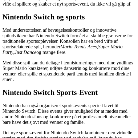
vifte af spillere og skaber et nyt sports-event, du ikke vil gå glip af.
Nintendo Switch og sports
Med understøttelsen af bevægelseskontroller og innovative
spiludviklere har Nintendo Switch formået at skubbe grænserne for
traditionelle sportsoplevelser. Konsollen har en bred vifte af
sportsrelaterede spil, herunder
Mario Tennis Aces
,
Super Mario
Party
,
Just Dance
og mange flere.
Med disse spil kan du deltage i tennisturneringer med dine yndlings
Super Mario-karakterer, udføre dansetrin og konkurrere mod dine
venner, eller spille et spændende parti tennis med familien direkte i
stuen.
Nintendo Switch Sports-Event
Nintendo har også organiseret sports-events specielt lavet til
Nintendo Switch. Disse events giver mulighed for at mødes med
andre Nintendo-fans og konkurrere på et professionelt niveau eller
bare have det sjovt med venner og familie.
Det nye sports-event for Nintendo Switch kombinerer den virtuelle