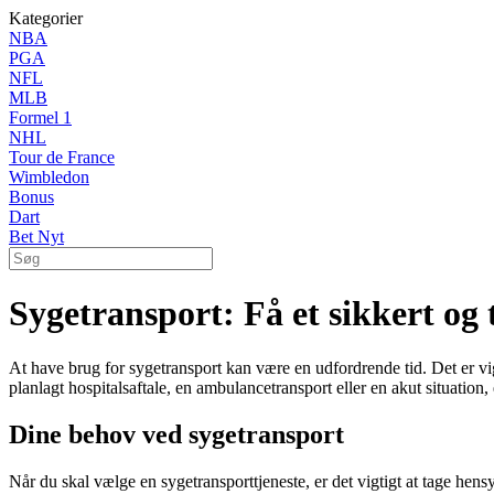
Kategorier
NBA
PGA
NFL
MLB
Formel 1
NHL
Tour de France
Wimbledon
Bonus
Dart
Bet Nyt
Sygetransport: Få et sikkert og t
At have brug for sygetransport kan være en udfordrende tid. Det er vig
planlagt hospitalsaftale, en ambulancetransport eller en akut situation
Dine behov ved sygetransport
Når du skal vælge en sygetransporttjeneste, er det vigtigt at tage hensy