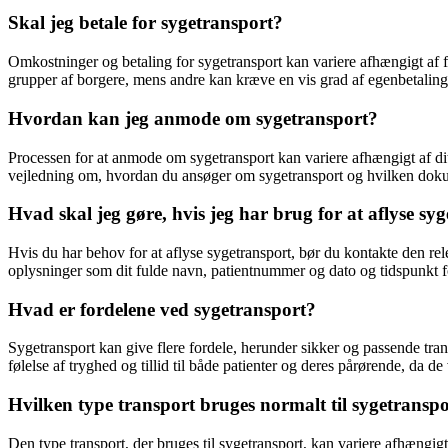
Skal jeg betale for sygetransport?
Omkostninger og betaling for sygetransport kan variere afhængigt af fo
grupper af borgere, mens andre kan kræve en vis grad af egenbetaling 
Hvordan kan jeg anmode om sygetransport?
Processen for at anmode om sygetransport kan variere afhængigt af dit 
vejledning om, hvordan du ansøger om sygetransport og hvilken dok
Hvad skal jeg gøre, hvis jeg har brug for at aflyse sy
Hvis du har behov for at aflyse sygetransport, bør du kontakte den rel
oplysninger som dit fulde navn, patientnummer og dato og tidspunkt fo
Hvad er fordelene ved sygetransport?
Sygetransport kan give flere fordele, herunder sikker og passende trans
følelse af tryghed og tillid til både patienter og deres pårørende, da d
Hvilken type transport bruges normalt til sygetransp
Den type transport, der bruges til sygetransport, kan variere afhæng