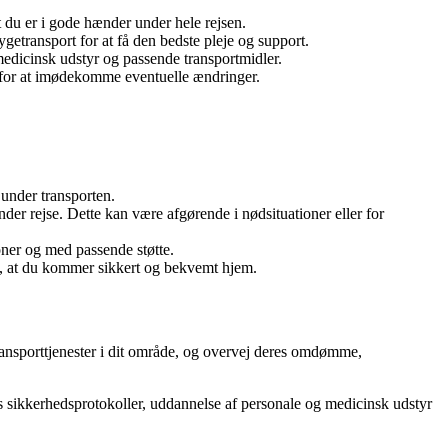
 at du er i gode hænder under hele rejsen.
sygetransport for at få den bedste pleje og support.
medicinsk udstyr og passende transportmidler.
 for at imødekomme eventuelle ændringer.
 under transporten.
r rejse. Dette kan være afgørende i nødsituationer eller for
ioner og med passende støtte.
kre, at du kommer sikkert og bekvemt hjem.
transporttjenester i dit område, og overvej deres omdømme,
es sikkerhedsprotokoller, uddannelse af personale og medicinsk udstyr