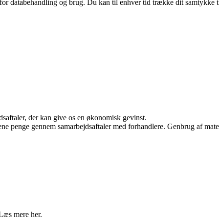
 for databehandling og brug. Du kan til enhver tid trække dit samtykke 
jdsaftaler, der kan give os en økonomisk gevinst.
tjene penge gennem samarbejdsaftaler med forhandlere. Genbrug af mater
 Læs mere her.