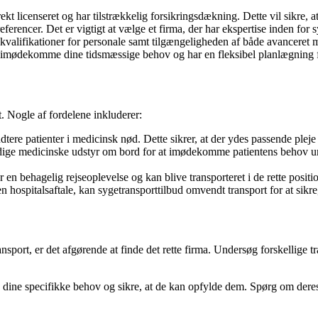
rrekt licenseret og har tilstrækkelig forsikringsdækning. Dette vil sikre,
eferencer. Det er vigtigt at vælge et firma, der har ekspertise inden for 
kvalifikationer for personale samt tilgængeligheden af ​​både avanceret 
kan imødekomme dine tidsmæssige behov og har en fleksibel planlægning
t. Nogle af fordelene inkluderer:
ndtere patienter i medicinsk nød. Dette sikrer, at der ydes passende pleje
dige medicinske udstyr om bord for at imødekomme patientens behov unde
år en behagelig rejseoplevelse og kan blive transporteret i de rette posit
en hospitalsaftale, kan sygetransporttilbud omvendt transport for at si
sport, er det afgørende at finde det rette firma. Undersøg forskellige 
ere dine specifikke behov og sikre, at de kan opfylde dem. Spørg om der