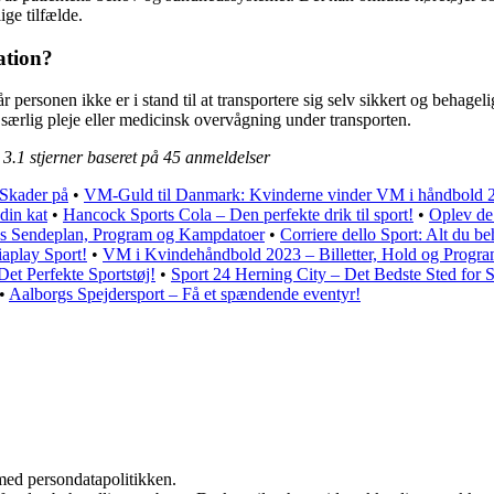
ige tilfælde.
ation?
r personen ikke er i stand til at transportere sig selv sikkert og behageli
særlig pleje eller medicinsk overvågning under transporten.
t
3.1
stjerner baseret på
45
anmeldelser
 Skader på
•
VM-Guld til Danmark: Kvinderne vinder VM i håndbold 
 din kat
•
Hancock Sports Cola – Den perfekte drik til sport!
•
Oplev de 
 Sendeplan, Program og Kampdatoer
•
Corriere dello Sport: Alt du be
aplay Sport!
•
VM i Kvindehåndbold 2023 – Billetter, Hold og Progr
Det Perfekte Sportstøj!
•
Sport 24 Herning City – Det Bedste Sted for 
•
Aalborgs Spejdersport – Få et spændende eventyr!
med persondatapolitikken.