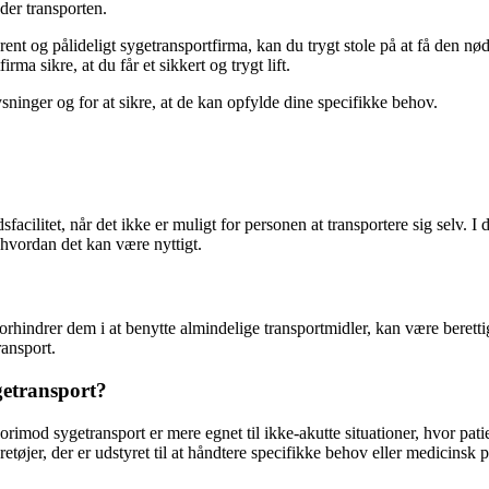
der transporten.
rent og pålideligt sygetransportfirma, kan du trygt stole på at få den n
irma sikre, at du får et sikkert og trygt lift.
ysninger og for at sikre, at de kan opfylde dine specifikke behov.
edsfacilitet, når det ikke er muligt for personen at transportere sig selv.
 hvordan det kan være nyttigt.
forhindrer dem i at benytte almindelige transportmidler, kan være berett
ransport.
getransport?
mod sygetransport er mere egnet til ikke-akutte situationer, hvor patiente
retøjer, der er udstyret til at håndtere specifikke behov eller medicin