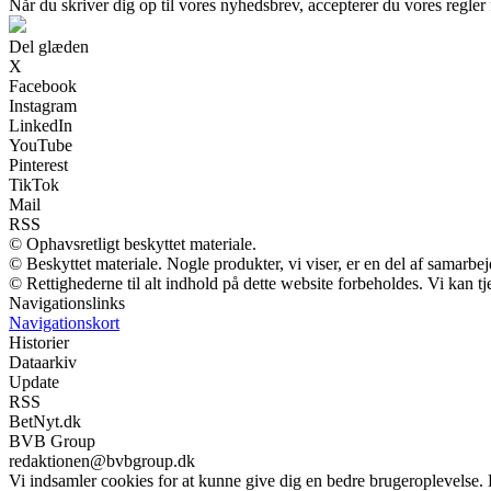
Når du skriver dig op til vores nyhedsbrev, accepterer du vores regler
Del glæden
X
Facebook
Instagram
LinkedIn
YouTube
Pinterest
TikTok
Mail
RSS
© Ophavsretligt beskyttet materiale.
© Beskyttet materiale. Nogle produkter, vi viser, er en del af samarbe
© Rettighederne til alt indhold på dette website forbeholdes. Vi kan 
Navigationslinks
Navigationskort
Historier
Dataarkiv
Update
RSS
BetNyt.dk
BVB Group
redaktionen@bvbgroup.dk
Vi indsamler cookies for at kunne give dig en bedre brugeroplevelse.