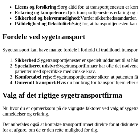
Licens og forsikring:
Sørg altid for, at transporttjenesten er ko
Erfaring og kompetence:
Tjek transporttjenestens erfaring og r
Sikkerhed og bekvemmelighed:
Vurder sikkerhedsstandarder, 
Pålidelighed og fleksibilitet:
Sørg for, at transporttjenesten 
Fordele ved sygetransport
Sygetransport kan have mange fordele i forhold til traditionel transpor
Sikkerhed:
Sygetransporttjenester er specielt uddannet til at hå
Specialiseret udstyr:
Sygetransportfirmaer har ofte det nødven
patienter med specifikke medicinske krav.
Komfortabel rejse:
Sygetransporttjenester sikrer, at patienten f
Omvendt transport:
Hvis du har brug for transport hjem efter 
Valg af det rigtige sygetransportfirma
Nu hvor du er opmærksom på de vigtigste faktorer ved valg af sygetran
anmeldelser og erfaring.
Det anbefales også at kontakte transportfirmaet direkte for at diskut
for at afgøre, om de er den rette mulighed for dig.