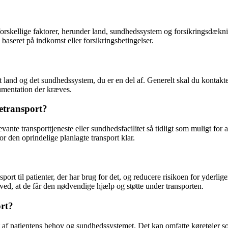
rskellige faktorer, herunder land, sundhedssystem og forsikringsdækning
baseret på indkomst eller forsikringsbetingelser.
land og det sundhedssystem, du er en del af. Generelt skal du kontakte 
umentation der kræves.
getransport?
evante transporttjeneste eller sundhedsfacilitet så tidligt som muligt f
r den oprindelige planlagte transport klar.
port til patienter, der har brug for det, og reducere risikoen for yderli
e ved, at de får den nødvendige hjælp og støtte under transporten.
ort?
igt af patientens behov og sundhedssystemet. Det kan omfatte køretøjer