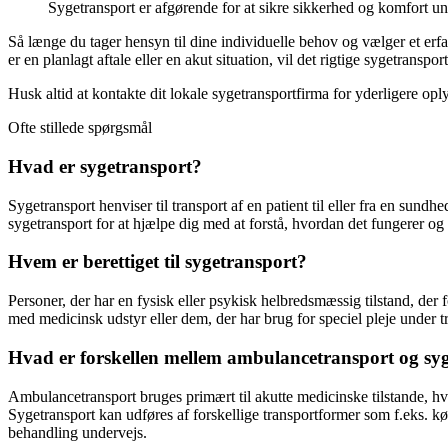
Sygetransport er afgørende for at sikre sikkerhed og komfort un
Så længe du tager hensyn til dine individuelle behov og vælger et erfa
er en planlagt aftale eller en akut situation, vil det rigtige sygetransportf
Husk altid at kontakte dit lokale sygetransportfirma for yderligere opl
Ofte stillede spørgsmål
Hvad er sygetransport?
Sygetransport henviser til transport af en patient til eller fra en sundh
sygetransport for at hjælpe dig med at forstå, hvordan det fungerer og
Hvem er berettiget til sygetransport?
Personer, der har en fysisk eller psykisk helbredsmæssig tilstand, der 
med medicinsk udstyr eller dem, der har brug for speciel pleje under t
Hvad er forskellen mellem ambulancetransport og sy
Ambulancetransport bruges primært til akutte medicinske tilstande, hvori
Sygetransport kan udføres af forskellige transportformer som f.eks. kø
behandling undervejs.