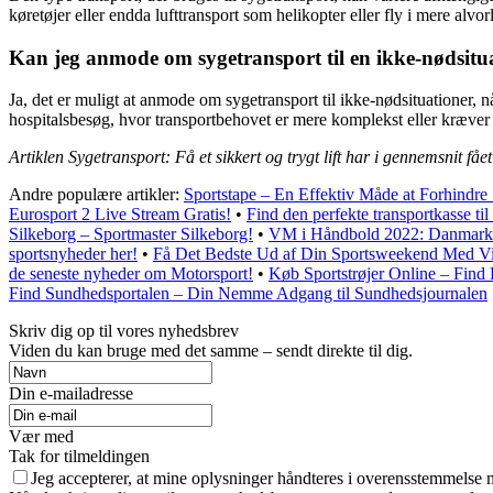
køretøjer eller endda lufttransport som helikopter eller fly i mere alvorl
Kan jeg anmode om sygetransport til en ikke-nødsitu
Ja, det er muligt at anmode om sygetransport til ikke-nødsituationer, nå
hospitalsbesøg, hvor transportbehovet er mere komplekst eller kræver 
Artiklen Sygetransport: Få et sikkert og trygt lift har i gennemsnit fåe
Andre populære artikler:
Sportstape – En Effektiv Måde at Forhindre
Eurosport 2 Live Stream Gratis!
•
Find den perfekte transportkasse til
Silkeborg – Sportmaster Silkeborg!
•
VM i Håndbold 2022: Danmarks
sportsnyheder her!
•
Få Det Bedste Ud af Din Sportsweekend Med Vi
de seneste nyheder om Motorsport!
•
Køb Sportstrøjer Online – Find 
Find Sundhedsportalen – Din Nemme Adgang til Sundhedsjournalen
Skriv dig op til vores nyhedsbrev
Viden du kan bruge med det samme – sendt direkte til dig.
Din e-mailadresse
Vær med
Tak for tilmeldingen
Jeg accepterer, at mine oplysninger håndteres i overensstemmelse 