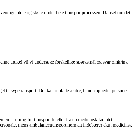
ødvendige pleje og støtte under hele transportprocessen. Uanset om det
 I denne artikel vil vi undersøge forskellige spørgsmål og svar omkring
iget til sygetransport. Det kan omfatte ældre, handicappede, personer
n har brug for transport til eller fra en medicinsk facilitet.
sk personale, mens ambulancetransport normalt indebærer akut medicinsk