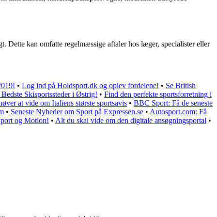
gt. Dette kan omfatte regelmæssige aftaler hos læger, specialister eller
2019!
•
Log ind på Holdsport.dk og oplev fordelene!
•
Se British
Bedste Skisportssteder i Østrig!
•
Find den perfekte sportsforretning i
høver at vide om Italiens største sportsavis
•
BBC Sport: Få de seneste
am
•
Seneste Nyheder om Sport på Expressen.se
•
Autosport.com: Få
Sport og Motion!
•
Alt du skal vide om den digitale ansøgningsportal
•