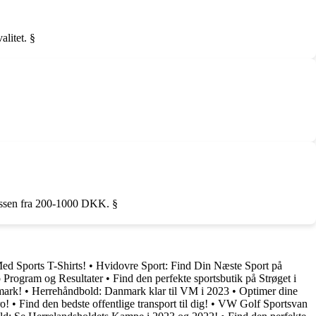
alitet. §
klassen fra 200-1000 DKK. §
ed Sports T-Shirts!
•
Hvidovre Sport: Find Din Næste Sport på
Program og Resultater
•
Find den perfekte sportsbutik på Strøget i
mark!
•
Herrehåndbold: Danmark klar til VM i 2023
•
Optimer dine
ro!
•
Find den bedste offentlige transport til dig!
•
VW Golf Sportsvan