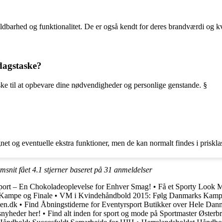
ldbarhed og funktionalitet. De er også kendt for deres brandværdi og kv
rdagstaske?
aske til at opbevare dine nødvendigheder og personlige genstande. §
ignet og eventuelle ekstra funktioner, men de kan normalt findes i pris
emsnit fået
4.1
stjerner baseret på
31
anmeldelser
sport – En Chokoladeoplevelse for Enhver Smag!
•
Få et Sporty Look M
Kampe og Finale
•
VM i Kvindehåndbold 2015: Følg Danmarks Kamp 
pen.dk
•
Find Åbningstiderne for Eventyrsport Butikker over Hele Dan
snyheder her!
•
Find alt inden for sport og mode på Sportmaster Østerb