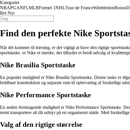
Kategorier
NBA
PGA
NFL
MLB
Formel 1
NHL
Tour de France
Wimbledon
Bonus
D
Bet Nyt
Find den perfekte Nike Sportstas
Når det kommer til træning, er det vigtigt at have den rigtige sportstask
sportstaske, er Nike et mærke, der tilbyder et bredt udvalg af kvalitet
Nike Brasilia Sportstaske
En populær mulighed er Nike Brasilia Sportstaske. Denne taske er tilgæn
holdbare konstruktion og separate rum til opbevaring af forskelligt udsty
Nike Performance Sportstaske
En anden fremragende mulighed er Nike Performance Sportstaske. Denne 
nemt transportere alt dit udstyr på en organiseret måde. Med forskellige
Valg af den rigtige størrelse