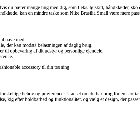
g. Hvis du bærer mange ting med dig, som f.eks. tøjskift, håndklæder, sko
håndklæde, kan en mindre taske som Nike Brasilia Small være mere pas
kal have med.
ale, der kan modstå belastningen af ​​daglig brug.
til opbevaring af dit udstyr og personlige ejendele.
erence.
shionable accessory til din træning.
forskellige behov og præferencer. Uanset om du har brug for en stor task
else, kig efter holdbarhed og funktionalitet, og vælg et design, der passe