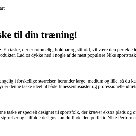
art
ke til din træning!
e. En taske, der er rummelig, holdbar og stilfuld, vil være den perfekte 
sprodukter. Lad os dykke ned i nogle af de mest populære Nike sportstas
gelig i forskellige størrelser, herunder large, medium og lille, så du k
r er denne taske ideel til både fitnessentusiaster og professionelle idræ
taske er specielt designet til sportsfolk, der kræver ekstra plads og
 størrelser og stilfulde designs kan du finde den perfekte Nike Performa