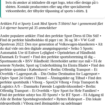
hvis du ønsker at inkludere dit eget logo, tekst eller design på t-
shirten. Kontakt producenten eller søg efter specialiserede
virksomheder, der tilbyder tilpasning af sports t-shirts. §
Artiklen Få et Sporty Look Med Sports T-Shirts! har i gennemsnit fået
3.4
stjerner baseret på
35
anmeldelser
Andre populære artikler:
Find den perfekte Sport Dress til Din Stil!
•
Find de perfekte håndboldsko til piger i str. 36 og 38
•
VW Golf
Sportsvan 2022: Den nye generation af Volkswagen-klassikeren
•
Alt
du skal vide om den digitale ansøgningsportal
•
Seiko 5 Sports:
Automatisk Ure til Enhver Lejlighed
•
Oprindelsen af Håndbold:
Danmark Er Svaret!
•
Find den perfekte sportsforretning til dig –
Sportmaster.dk
•
BSV Håndbold: Herreholdet sætter nye mål
•
Få de
seneste Nyheder, Sport og Underholdning fra Ekstra Bladet
•
Find den
perfekte sportsbar i København!
•
Berlin: Offentlig Transport – Et
Overblik
•
Lagersport.dk – Din Online Destination for Lagersport
•
Oplev Sport 24 Outlet i Thisted – Åbningstider og Tilbud
•
Find den
perfekte sportsbutik i Viborg – Sport24 Viborg
•
Freja Transport &
Logistics A/S – Danmarks Førende Logistikvirksomhed
•
Berlin:
Offentlig Transport – Et Overblik
•
Sjov Sport for Hele Familien!
•
Find det perfekte udstyr hos JD Sports!
•
Se BT Sport – Få Adgang til
Alle de Bedste Sportsbegivenheder!
•
Rytters Ridesport – Din lokale
ridesportbutik i Viborg med åbningstider og sadelmager