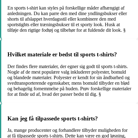
En sports t-shirt kan styles på forskellige måder afhængigt af
anledningen. Du kan parre den med dine yndlingsbukser eller
shorts til afslappet hverdagsstil eller kombinere den med
sportstights eller træningsbukser til et sporty look. Husk at
tilføje den rigtige fodtøj og tilbehør for at fuldende dit look. §
Hvilket materiale er bedst til sports t-shirts?
Der findes flere materialer, der egner sig godt til sports t-shirts.
Nogle af de mest populære valg inkluderer polyester, bomuld
og blandede materialer. Polyester er kendt for sin åndbarhed og
svedtransporterende egenskaber, mens bomuld tilbyder en blød
og behagelig fornemmelse på huden. Prøv forskellige materialer
for at finde ud af, hvad der passer bedst til dig. §
Kan jeg få tilpassede sports t-shirts?
Ja, mange producenter og forhandlere tilbyder muligheden for
at få tilpassede sports t-shirts. Dette kan være en god løsning,