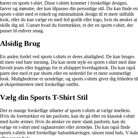
bærer en sports t-shirt. Disse t-shirts kommer i forskellige designs,
farver og mønstre, der kan tilpasses din personlige stil. Du kan finde en
sports t-shirt med et enkelt og minimalistisk design til et mere stilfuldt
look, eller du kan vælge en med fed grafik eller logo, hvis du ønsker at
skille dig ud. Uanset hvad du foretrækker, er der en sports t-shirt, der
passer til enhver smag.
Alsidig Brug
En anden fordel ved sports t-shirts er deres alsidighed. De kan bruges
til mere end bare træning. Du kan nemt style en sports t-shirt med dine
favorit jeans eller leggings for et afslappet hverdagslook. Du kan også
parre den med et par shorts eller en nederdel for et mere sommerligt
look. Mulighederne er uendelige, og sports t-shirts giver dig friheden til
at eksperimentere med forskellige outfits.
Vælg din Sports T-Shirt Stil
Der er mange forskellige stilarter af sports t-shirts at vælge imellem.
Hvis du foretrækker en løs pasform, kan du gå efter en klassisk t-shirt
med korte ærmer. Hvis du ønsker en mere slank pasform, kan du
vælge en t-shirt med raglanærmer eller ærmeløs. Du kan også finde
sports t-shirts med forskellige halsudskæringer, såsom rund hals, V-hals