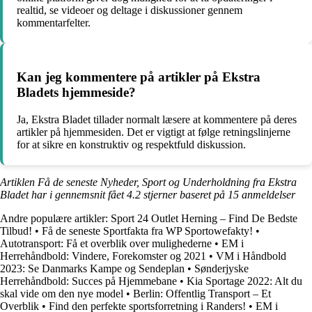
realtid, se videoer og deltage i diskussioner gennem
kommentarfelter.
Kan jeg kommentere på artikler på Ekstra
Bladets hjemmeside?
Ja, Ekstra Bladet tillader normalt læsere at kommentere på deres
artikler på hjemmesiden. Det er vigtigt at følge retningslinjerne
for at sikre en konstruktiv og respektfuld diskussion.
Artiklen Få de seneste Nyheder, Sport og Underholdning fra Ekstra
Bladet har i gennemsnit fået
4.2
stjerner baseret på
15
anmeldelser
Andre populære artikler:
Sport 24 Outlet Herning – Find De Bedste
Tilbud!
•
Få de seneste Sportfakta fra WP Sportowefakty!
•
Autotransport: Få et overblik over mulighederne
•
EM i
Herrehåndbold: Vindere, Forekomster og 2021
•
VM i Håndbold
2023: Se Danmarks Kampe og Sendeplan
•
Sønderjyske
Herrehåndbold: Succes på Hjemmebane
•
Kia Sportage 2022: Alt du
skal vide om den nye model
•
Berlin: Offentlig Transport – Et
Overblik
•
Find den perfekte sportsforretning i Randers!
•
EM i