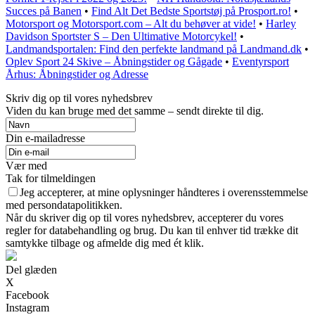
Succes på Banen
•
Find Alt Det Bedste Sportstøj på Prosport.ro!
•
Motorsport og Motorsport.com – Alt du behøver at vide!
•
Harley
Davidson Sportster S – Den Ultimative Motorcykel!
•
Landmandsportalen: Find den perfekte landmand på Landmand.dk
•
Oplev Sport 24 Skive – Åbningstider og Gågade
•
Eventyrsport
Århus: Åbningstider og Adresse
Skriv dig op til vores nyhedsbrev
Viden du kan bruge med det samme – sendt direkte til dig.
Din e-mailadresse
Vær med
Tak for tilmeldingen
Jeg accepterer, at mine oplysninger håndteres i overensstemmelse
med persondatapolitikken.
Når du skriver dig op til vores nyhedsbrev, accepterer du vores
regler for databehandling og brug. Du kan til enhver tid trække dit
samtykke tilbage og afmelde dig med ét klik.
Del glæden
X
Facebook
Instagram