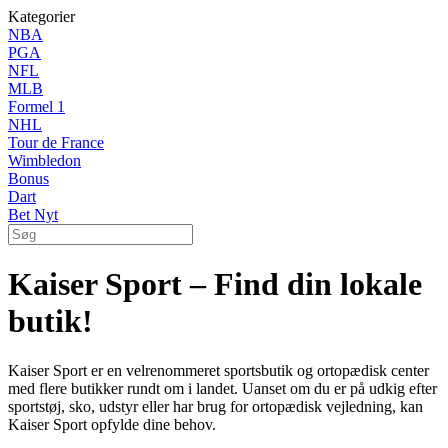
Kategorier
NBA
PGA
NFL
MLB
Formel 1
NHL
Tour de France
Wimbledon
Bonus
Dart
Bet Nyt
Kaiser Sport – Find din lokale
butik!
Kaiser Sport er en velrenommeret sportsbutik og ortopædisk center
med flere butikker rundt om i landet. Uanset om du er på udkig efter
sportstøj, sko, udstyr eller har brug for ortopædisk vejledning, kan
Kaiser Sport opfylde dine behov.