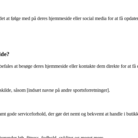
 det at følge med på deres hjemmeside eller social media for at få opd
lde?
befales at besøge deres hjemmeside eller kontakte dem direkte for at få 
?
kilde, såsom [indsæt navne på andre sportsforretninger].
samt gode serviceforhold, der gør det nemt og bekvemt at handle i butik
, herunder løb, fitness, fodbold, cykling og meget mere.