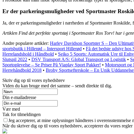
Er der parkeringsmuligheder ved Sportmaster Roskil
Ja, der er parkeringsmuligheder i nærheden af Sportmaster Roskilde, f
Artiklen Find det perfekte sportstøj i Sportmaster Ros Torv! har i gen
Andre populære artikler:
Harley Davidson Sportster S – Den Ultimat
sportsbutik i Hillerød – Intersport Hillerød
•
Få det bedste udstyr hos
Herrelandshold i Håndbold
•
Seiko 5 Sports: Automatisk Ure til Enhv
Slutspil 2022
•
DSV Transport A/S: Global Transport og Logistik
•
S
Sportoplevelse – Se Priser På Viaplay Sport Pakker!
•
Motorsport og 
Herrehåndbold 2018
•
Broby Sportsefterskole – En Unik Uddannels
Skriv dig op til vores nyhedsbrev
Viden du kan bruge med det samme – sendt direkte til dig.
Din e-mailadresse
Vær med
Tak for tilmeldingen
Jeg accepterer, at mine oplysninger håndteres i overensstemmelse 
Når du skriver dig op til vores nyhedsbrev, accepterer du vores regler