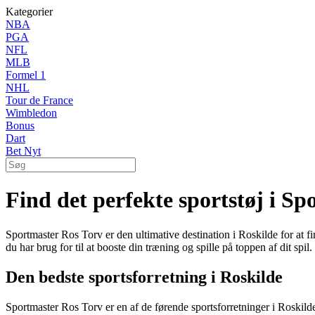
Kategorier
NBA
PGA
NFL
MLB
Formel 1
NHL
Tour de France
Wimbledon
Bonus
Dart
Bet Nyt
Find det perfekte sportstøj i S
Sportmaster Ros Torv er den ultimative destination i Roskilde for at f
du har brug for til at booste din træning og spille på toppen af dit spil.
Den bedste sportsforretning i Roskilde
Sportmaster Ros Torv er en af de førende sportsforretninger i Roskilde.