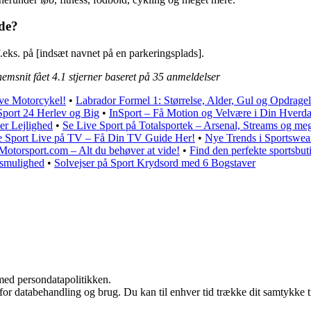
de?
.eks. på [indsæt navnet på en parkeringsplads].
nemsnit fået
4.1
stjerner baseret på
35
anmeldelser
ive Motorcykel!
•
Labrador Formel 1: Størrelse, Alder, Gul og Opdragel
 Sport 24 Herlev og Big
•
InSport – Få Motion og Velvære i Din Hverd
er Lejlighed
•
Se Live Sport på Totalsportek – Arsenal, Streams og me
e Sport Live på TV – Få Din TV Guide Her!
•
Nye Trends i Sportswea
Motorsport.com – Alt du behøver at vide!
•
Find den perfekte sportsbut
esmulighed
•
Solvejser på Sport Krydsord med 6 Bogstaver
med persondatapolitikken.
 for databehandling og brug. Du kan til enhver tid trække dit samtykke 