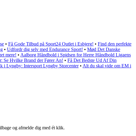
se
•
Få Gode Tilbud på Sport24 Outlet i Esbjerg!
•
Find den perfekte
ag
•
Udfordr dig selv med Endurance Sport!
•
Mød Det Danske
get mere!
•
Aalborg Håndbold i Spidsen for Herre Håndbold Ligaens
r: Se Hvilke Brand der Fører An!
•
Få Det Bedste Ud Af Din
ik i Lyngby: Intersport Lyngby Storcenter
•
Alt du skal vide om EM i
tilbage og afmelde dig med ét klik.