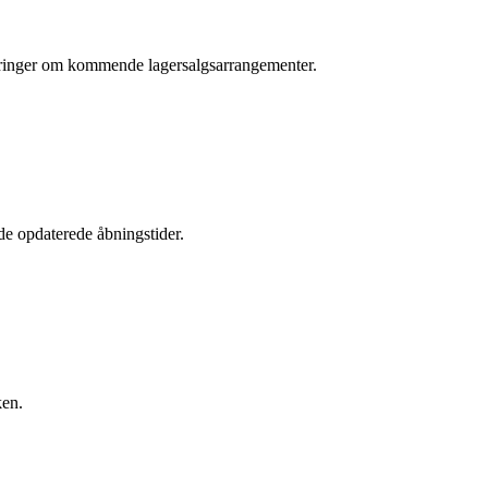
ateringer om kommende lagersalgsarrangementer.
de opdaterede åbningstider.
ken.