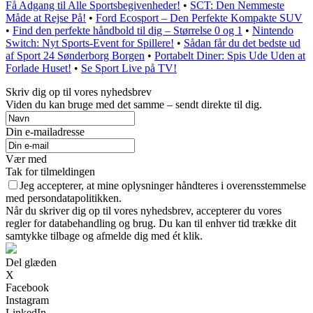
Få Adgang til Alle Sportsbegivenheder!
•
SCT: Den Nemmeste
Måde at Rejse På!
•
Ford Ecosport – Den Perfekte Kompakte SUV
•
Find den perfekte håndbold til dig – Størrelse 0 og 1
•
Nintendo
Switch: Nyt Sports-Event for Spillere!
•
Sådan får du det bedste ud
af Sport 24 Sønderborg Borgen
•
Portabelt Diner: Spis Ude Uden at
Forlade Huset!
•
Se Sport Live på TV!
Skriv dig op til vores nyhedsbrev
Viden du kan bruge med det samme – sendt direkte til dig.
Din e-mailadresse
Vær med
Tak for tilmeldingen
Jeg accepterer, at mine oplysninger håndteres i overensstemmelse
med persondatapolitikken.
Når du skriver dig op til vores nyhedsbrev, accepterer du vores
regler for databehandling og brug. Du kan til enhver tid trække dit
samtykke tilbage og afmelde dig med ét klik.
Del glæden
X
Facebook
Instagram
LinkedIn