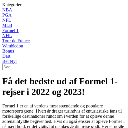
Kategorier
NBA
PGA
NFL
MLB
Formel 1
NHL
Tour de France
Wimbledon
Bonus
Dart
Bet Nyt
Få det bedste ud af Formel 1-
rejser i 2022 og 2023!
Formel 1 er en af verdens mest spændende og populære
motorsportsgrene. Hvert år drager tusindvis af entusiastiske fans til
forskellige destinationer rundt om i verden for at opleve denne
adrenalinfyldte begivenhed. Hvis du også ønsker at opleve Formel 1
på nært hold, er det vigtigt at planlægge din rejse godt. Her er nogle