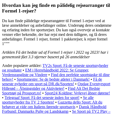
Hvordan kan jeg finde en pålidelig rejsearrangør til
Formel 1-rejser?
Du kan finde pålidelige rejsearrangører til Formel 1-rejser ved at
læse anmeldelser og anbefalinger online. Undersøg deres omdømme
og erfaring inden for sportsrejser. Du kan også overveje at kontakte
venner eller bekendte, der har rejst med dem tidligere, og få deres
anbefalinger. Formel 1 rejser, formel 1 pakkerejser, k rejser formel
1″””
Artiklen Få det bedste ud af Formel 1-rejser i 2022 og 2023! har i
gennemsnit fået
3.3
stjerner baseret på
26
anmeldelser
Andre populære artikler:
TV2s Sport: Få de seneste sportsnyheder
og resultater
•
EM i Herrehåndbold 2022: Se Grupper,
Verdensrangliste og Vindere
•
Find den perfekte sportstaske til dine
behov!
•
Sportsmestre: Se de bedste atleter i Danmark!
•
Få de
seneste nyheder om sport på DR.dk/Sporten!
•
Opdag Eventyrsport
Hillerød – Åbningstider og Aktiviteter!
•
Find Alt Det Bedste
Sportstøj på Prosport.ro!
•
Sport24 Kolding: Vejlevej åbner dørene!
•
Telegraaf Sport: Få det seneste inden for sport!
•
Se alle
sportsnyheder fra TV 2 Sporten!
•
Gazzetta dello Sport: Alt du
behøver at vide om Italiens førende sportsavis
•
Dansk Håndbold
Forbund: Danmarks Pulje og Landskamp
•
Se Sport på TV2 Play –