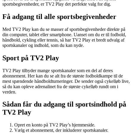
sportsbegivenheder, er TV2 Play det perfekte valg for dig.
Få adgang til alle sportsbegivenheder
Med TV2 Play kan du se masser af sportsbegivenheder direkte på
din computer, tablet eller smartphone. Uanset om du er til fodbold,
håndbold, cykling eller tennis, så har TV2 Play et bredt udvalg af
sportskanaler og indhold, som du kan nyde.
Sport på TV2 Play
TV2 Play tilbyder mange sportskanaler som en del af deres
abonnement. Her kan du se alt fra de største fodboldkampe til de
mest spændende håndboldturneringer. De sender også cykelløb live,
så du kan opleve adrenalinet fra de største cykelløb rundt om i
verden.
Sådan får du adgang til sportsindhold på
TV2 Play
Opret en konto på TV2 Play’s hjemmeside.
Vælg et abonnement, der inkluderer sportskanaler.