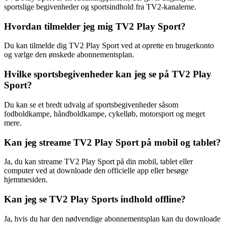
sportslige begivenheder og sportsindhold fra TV2-kanalerne.
Hvordan tilmelder jeg mig TV2 Play Sport?
Du kan tilmelde dig TV2 Play Sport ved at oprette en brugerkonto
og vælge den ønskede abonnementsplan.
Hvilke sportsbegivenheder kan jeg se på TV2 Play
Sport?
Du kan se et bredt udvalg af sportsbegivenheder såsom
fodboldkampe, håndboldkampe, cykelløb, motorsport og meget
mere.
Kan jeg streame TV2 Play Sport på mobil og tablet?
Ja, du kan streame TV2 Play Sport på din mobil, tablet eller
computer ved at downloade den officielle app eller besøge
hjemmesiden.
Kan jeg se TV2 Play Sports indhold offline?
Ja, hvis du har den nødvendige abonnementsplan kan du downloade