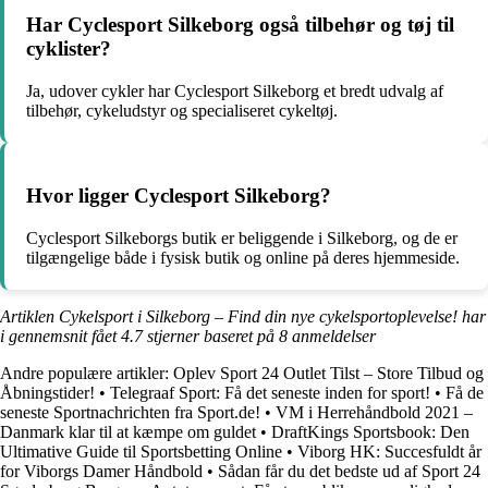
Har Cyclesport Silkeborg også tilbehør og tøj til
cyklister?
Ja, udover cykler har Cyclesport Silkeborg et bredt udvalg af
tilbehør, cykeludstyr og specialiseret cykeltøj.
Hvor ligger Cyclesport Silkeborg?
Cyclesport Silkeborgs butik er beliggende i Silkeborg, og de er
tilgængelige både i fysisk butik og online på deres hjemmeside.
Artiklen Cykelsport i Silkeborg – Find din nye cykelsportoplevelse! har
i gennemsnit fået
4.7
stjerner baseret på
8
anmeldelser
Andre populære artikler:
Oplev Sport 24 Outlet Tilst – Store Tilbud og
Åbningstider!
•
Telegraaf Sport: Få det seneste inden for sport!
•
Få de
seneste Sportnachrichten fra Sport.de!
•
VM i Herrehåndbold 2021 –
Danmark klar til at kæmpe om guldet
•
DraftKings Sportsbook: Den
Ultimative Guide til Sportsbetting Online
•
Viborg HK: Succesfuldt år
for Viborgs Damer Håndbold
•
Sådan får du det bedste ud af Sport 24