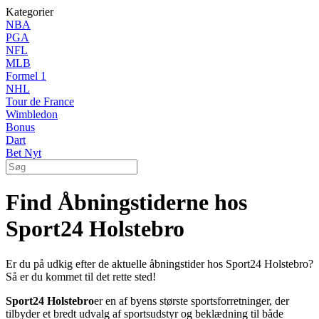
Kategorier
NBA
PGA
NFL
MLB
Formel 1
NHL
Tour de France
Wimbledon
Bonus
Dart
Bet Nyt
Find Åbningstiderne hos
Sport24 Holstebro
Er du på udkig efter de aktuelle åbningstider hos Sport24 Holstebro?
Så er du kommet til det rette sted!
Sport24 Holstebro
er en af byens største sportsforretninger, der
tilbyder et bredt udvalg af sportsudstyr og beklædning til både