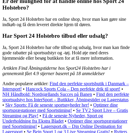
Er der mulighed for at handle online hos Sport 24
Holstebro?
Ja, Sport 24 Holstebro har en online shop, hvor man kan gøre sine
indkøb og få dem leveret direkte hjem til døren.
Har Sport 24 Holstebro tilbud eller udsalg?
Ja, Sport 24 Holstebro har ofte tilbud og udsalg, hvor man kan finde
gode rabatter på sportsudstyr og -tøj. Hold øje med deres
hjemmeside eller besøg butikken for at få mere information.
Artiklen Find Åbningstiderne hos Sport24 Holstebro har i
gennemsnit fået
4.9
stjerner baseret på
18
anmeldelser
Andre populære artikler:
Find den perfekte sportsbutik i Danmark –
Intersport!
•
Hancock Sports Cola – Den perfekte drik til sport!
•
NH Håndbold: Nordsjællands Succes på Banen
•
Find den perfekte
sportsudstyr hos InterSport – Butikker, Åbningstider og Lagerstatus
•
Sky Sports: Få de seneste sportsnyheder her!
•
Optimer dine
sportspræstationer med Sportstiming!
•
Se TV2 Sport Live – Gratis
Streaming og Play!
•
Få de seneste Nyheder, Sport og
Underholdning fra Ekstra Bladet
•
Optimer dine sportspræstationer
med Sportstiming!
•
Lagersport.dk – Din Online Destination for
Lagersport
•
Se Bein Sport 1 og 3 Live Streaming Gratis!
•
Rytters