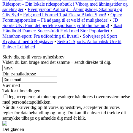
Ridesport – Din lokale ridesportbutik i Viborg med åbningstider og
sadelmager
•
Eventyrsport Aalborg – Åbningstider, Skalborg og
City Syd
•
Følg med i Formel 1 på Ekstra Bladet Sport!
•
Oplev
Foreningsportalen – Få adgang til et væld af muligheder!
•
JD
Sports UK: Find det perfekte sportsudstyr til din træning!
•
Ikast
Håndbold Damer: Succesfuldt Hold med Stor Popularitet
•
Marathon-sport: Fra udfordring til livsstil
•
Solvejser på Sport
Krydsord med 6 Bogstaver
•
Seiko 5 Sports: Automatisk Ure til
Enhver Lejlighed
Skriv dig op til vores nyhedsbrev
Viden du kan bruge med det samme – sendt direkte til dig.
Din e-mailadresse
Vær med
Tak for tilmeldingen
Jeg accepterer, at mine oplysninger håndteres i overensstemmelse
med persondatapolitikken.
Når du skriver dig op til vores nyhedsbrev, accepterer du vores
regler for databehandling og brug. Du kan til enhver tid trække dit
samtykke tilbage og afmelde dig med ét klik.
Del glæden