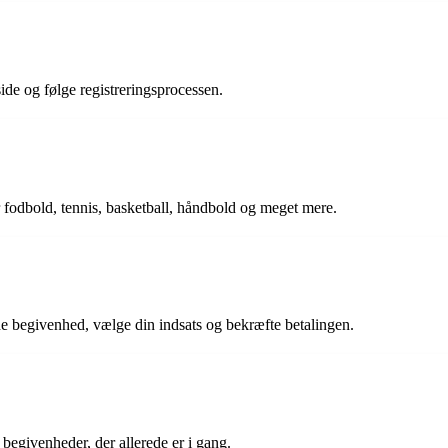
de og følge registreringsprocessen.
r fodbold, tennis, basketball, håndbold og meget mere.
 begivenhed, vælge din indsats og bekræfte betalingen.
 begivenheder, der allerede er i gang.