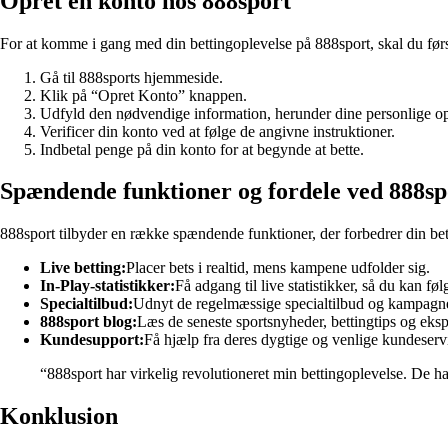
Opret en konto hos 888sport
For at komme i gang med din bettingoplevelse på 888sport, skal du først
Gå til 888sports hjemmeside.
Klik på “Opret Konto” knappen.
Udfyld den nødvendige information, herunder dine personlige op
Verificer din konto ved at følge de angivne instruktioner.
Indbetal penge på din konto for at begynde at bette.
Spændende funktioner og fordele ved 888sp
888sport tilbyder en række spændende funktioner, der forbedrer din bett
Live betting:
Placer bets i realtid, mens kampene udfolder sig.
In-Play-statistikker:
Få adgang til live statistikker, så du kan 
Specialtilbud:
Udnyt de regelmæssige specialtilbud og kampagnek
888sport blog:
Læs de seneste sportsnyheder, bettingtips og eksp
Kundesupport:
Få hjælp fra deres dygtige og venlige kundeservi
“888sport har virkelig revolutioneret min bettingoplevelse. De har
Konklusion