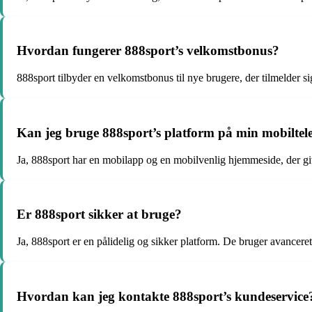
Hvordan fungerer 888sport’s velkomstbonus?
888sport tilbyder en velkomstbonus til nye brugere, der tilmelder sig
Kan jeg bruge 888sport’s platform på min mobiltel
Ja, 888sport har en mobilapp og en mobilvenlig hjemmeside, der giv
Er 888sport sikker at bruge?
Ja, 888sport er en pålidelig og sikker platform. De bruger avanceret 
Hvordan kan jeg kontakte 888sport’s kundeservice