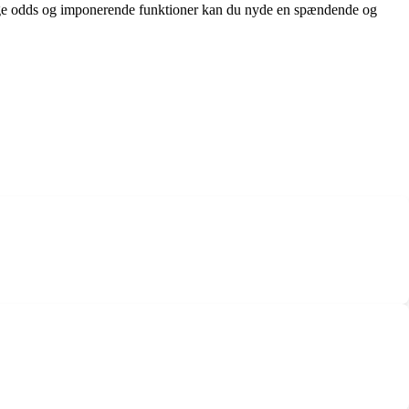
gtige odds og imponerende funktioner kan du nyde en spændende og