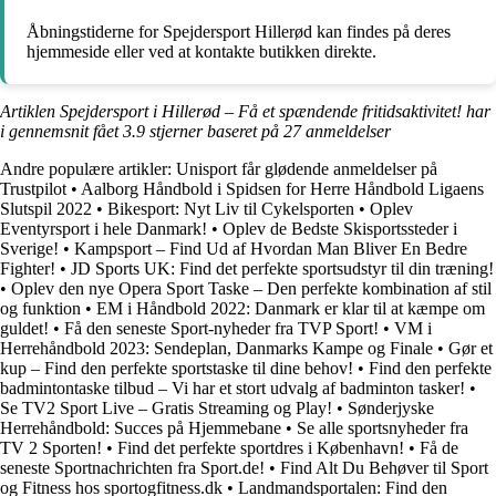
Åbningstiderne for Spejdersport Hillerød kan findes på deres
hjemmeside eller ved at kontakte butikken direkte.
Artiklen Spejdersport i Hillerød – Få et spændende fritidsaktivitet! har
i gennemsnit fået
3.9
stjerner baseret på
27
anmeldelser
Andre populære artikler:
Unisport får glødende anmeldelser på
Trustpilot
•
Aalborg Håndbold i Spidsen for Herre Håndbold Ligaens
Slutspil 2022
•
Bikesport: Nyt Liv til Cykelsporten
•
Oplev
Eventyrsport i hele Danmark!
•
Oplev de Bedste Skisportssteder i
Sverige!
•
Kampsport – Find Ud af Hvordan Man Bliver En Bedre
Fighter!
•
JD Sports UK: Find det perfekte sportsudstyr til din træning!
•
Oplev den nye Opera Sport Taske – Den perfekte kombination af stil
og funktion
•
EM i Håndbold 2022: Danmark er klar til at kæmpe om
guldet!
•
Få den seneste Sport-nyheder fra TVP Sport!
•
VM i
Herrehåndbold 2023: Sendeplan, Danmarks Kampe og Finale
•
Gør et
kup – Find den perfekte sportstaske til dine behov!
•
Find den perfekte
badmintontaske tilbud – Vi har et stort udvalg af badminton tasker!
•
Se TV2 Sport Live – Gratis Streaming og Play!
•
Sønderjyske
Herrehåndbold: Succes på Hjemmebane
•
Se alle sportsnyheder fra
TV 2 Sporten!
•
Find det perfekte sportdres i København!
•
Få de
seneste Sportnachrichten fra Sport.de!
•
Find Alt Du Behøver til Sport
og Fitness hos sportogfitness.dk
•
Landmandsportalen: Find den