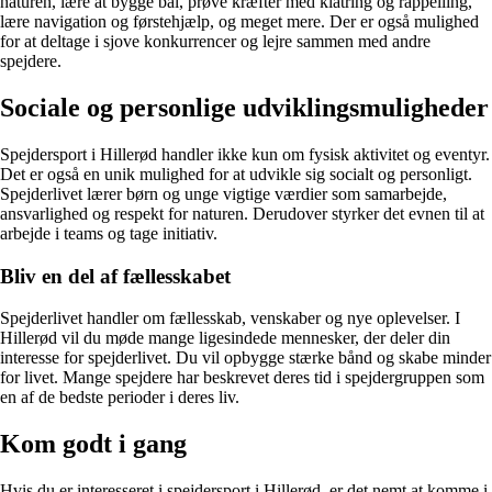
naturen, lære at bygge bål, prøve kræfter med klatring og rappelling,
lære navigation og førstehjælp, og meget mere. Der er også mulighed
for at deltage i sjove konkurrencer og lejre sammen med andre
spejdere.
Sociale og personlige udviklingsmuligheder
Spejdersport i Hillerød handler ikke kun om fysisk aktivitet og eventyr.
Det er også en unik mulighed for at udvikle sig socialt og personligt.
Spejderlivet lærer børn og unge vigtige værdier som samarbejde,
ansvarlighed og respekt for naturen. Derudover styrker det evnen til at
arbejde i teams og tage initiativ.
Bliv en del af fællesskabet
Spejderlivet handler om fællesskab, venskaber og nye oplevelser. I
Hillerød vil du møde mange ligesindede mennesker, der deler din
interesse for spejderlivet. Du vil opbygge stærke bånd og skabe minder
for livet. Mange spejdere har beskrevet deres tid i spejdergruppen som
en af de bedste perioder i deres liv.
Kom godt i gang
Hvis du er interesseret i spejdersport i Hillerød, er det nemt at komme i