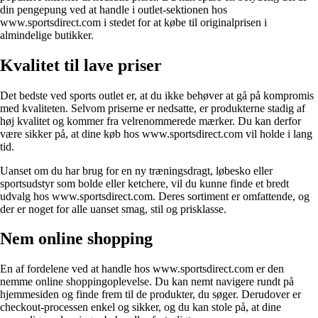
din pengepung ved at handle i outlet-sektionen hos
www.sportsdirect.com i stedet for at købe til originalprisen i
almindelige butikker.
Kvalitet til lave priser
Det bedste ved sports outlet er, at du ikke behøver at gå på kompromis
med kvaliteten. Selvom priserne er nedsatte, er produkterne stadig af
høj kvalitet og kommer fra velrenommerede mærker. Du kan derfor
være sikker på, at dine køb hos www.sportsdirect.com vil holde i lang
tid.
Uanset om du har brug for en ny træningsdragt, løbesko eller
sportsudstyr som bolde eller ketchere, vil du kunne finde et bredt
udvalg hos www.sportsdirect.com. Deres sortiment er omfattende, og
der er noget for alle uanset smag, stil og prisklasse.
Nem online shopping
En af fordelene ved at handle hos www.sportsdirect.com er den
nemme online shoppingoplevelse. Du kan nemt navigere rundt på
hjemmesiden og finde frem til de produkter, du søger. Derudover er
checkout-processen enkel og sikker, og du kan stole på, at dine