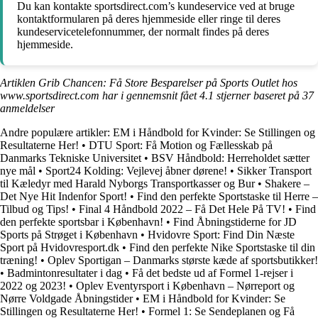
Du kan kontakte sportsdirect.com’s kundeservice ved at bruge
kontaktformularen på deres hjemmeside eller ringe til deres
kundeservicetelefonnummer, der normalt findes på deres
hjemmeside.
Artiklen Grib Chancen: Få Store Besparelser på Sports Outlet hos
www.sportsdirect.com har i gennemsnit fået
4.1
stjerner baseret på
37
anmeldelser
Andre populære artikler:
EM i Håndbold for Kvinder: Se Stillingen og
Resultaterne Her!
•
DTU Sport: Få Motion og Fællesskab på
Danmarks Tekniske Universitet
•
BSV Håndbold: Herreholdet sætter
nye mål
•
Sport24 Kolding: Vejlevej åbner dørene!
•
Sikker Transport
til Kæledyr med Harald Nyborgs Transportkasser og Bur
•
Shakere –
Det Nye Hit Indenfor Sport!
•
Find den perfekte Sportstaske til Herre –
Tilbud og Tips!
•
Final 4 Håndbold 2022 – Få Det Hele På TV!
•
Find
den perfekte sportsbar i København!
•
Find Åbningstiderne for JD
Sports på Strøget i København
•
Hvidovre Sport: Find Din Næste
Sport på Hvidovresport.dk
•
Find den perfekte Nike Sportstaske til din
træning!
•
Oplev Sportigan – Danmarks største kæde af sportsbutikker!
•
Badmintonresultater i dag
•
Få det bedste ud af Formel 1-rejser i
2022 og 2023!
•
Oplev Eventyrsport i København – Nørreport og
Nørre Voldgade Åbningstider
•
EM i Håndbold for Kvinder: Se
Stillingen og Resultaterne Her!
•
Formel 1: Se Sendeplanen og Få