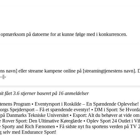
ære opmærksom på datoerne for at kunne følge med i konkurrencen.
s navn] eller streame kampene online på [streamingtjenestens navn]. Det 
–||-
it fået
3.6
stjerner baseret på
16
anmeldelser
ftenens Program
•
Eventyrsport i Roskilde – En Spændende Oplevelse!
orgs Spejdersport – Få et spændende eventyr!
•
DM i Sport: Se Hvord
på Danmarks Tekniske Universitet
•
Esport: Alt du behøver at vide om
 Rover Sport: Den Ultimative Køreglæde
•
Oplev Sport 24 Outlet i Vi
ye Sporty and Rich Fænomen
•
Få sidste nyt fra sportens verden på TV 
g selv med Endurance Sport!