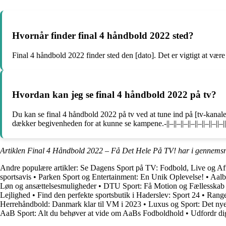
Hvornår finder final 4 håndbold 2022 sted?
Final 4 håndbold 2022 finder sted den [dato]. Det er vigtigt at v
Hvordan kan jeg se final 4 håndbold 2022 på tv?
Du kan se final 4 håndbold 2022 på tv ved at tune ind på [tv-kanalen
dækker begivenheden for at kunne se kampene.-||–||–||–||–||–||–||–||–||
Artiklen Final 4 Håndbold 2022 – Få Det Hele På TV! har i gennemsn
Andre populære artikler:
Se Dagens Sport på TV: Fodbold, Live og A
sportsavis
•
Parken Sport og Entertainment: En Unik Oplevelse!
•
Aalb
Løn og ansættelsesmuligheder
•
DTU Sport: Få Motion og Fællesskab 
Lejlighed
•
Find den perfekte sportsbutik i Haderslev: Sport 24
•
Range
Herrehåndbold: Danmark klar til VM i 2023
•
Luxus og Sport: Det n
AaB Sport: Alt du behøver at vide om AaBs Fodboldhold
•
Udfordr di