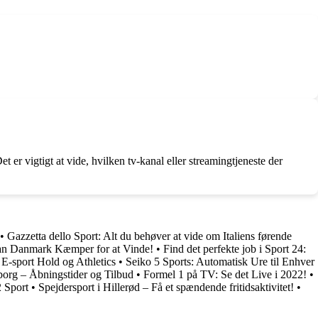
er vigtigt at vide, hvilken tv-kanal eller streamingtjeneste der
•
Gazzetta dello Sport: Alt du behøver at vide om Italiens førende
an Danmark Kæmper for at Vinde!
•
Find det perfekte job i Sport 24:
 E-sport Hold og Athletics
•
Seiko 5 Sports: Automatisk Ure til Enhver
borg – Åbningstider og Tilbud
•
Formel 1 på TV: Se det Live i 2022!
•
2 Sport
•
Spejdersport i Hillerød – Få et spændende fritidsaktivitet!
•