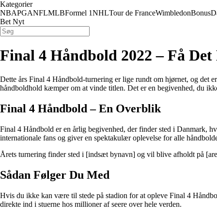
Kategorier
NBA
PGA
NFL
MLB
Formel 1
NHL
Tour de France
Wimbledon
Bonus
D
Bet Nyt
Final 4 Håndbold 2022 – Få Det
Dette års Final 4 Håndbold-turnering er lige rundt om hjørnet, og det e
håndboldhold kæmper om at vinde titlen. Det er en begivenhed, du ikke
Final 4 Håndbold – En Overblik
Final 4 Håndbold er en årlig begivenhed, der finder sted i Danmark, hv
internationale fans og giver en spektakulær oplevelse for alle håndbolde
Årets turnering finder sted i [indsæt bynavn] og vil blive afholdt på [are
Sådan Følger Du Med
Hvis du ikke kan være til stede på stadion for at opleve Final 4 Hånd
direkte ind i stuerne hos millioner af seere over hele verden.