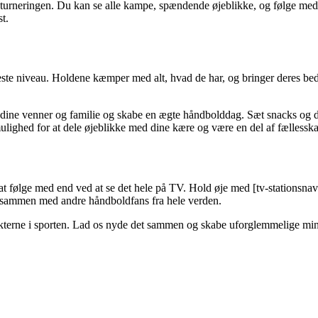
-turneringen. Du kan se alle kampe, spændende øjeblikke, og følge med i,
t.
este niveau. Holdene kæmper med alt, hvad de har, og bringer deres bed
 dine venner og familie og skabe en ægte håndbolddag. Sæt snacks og dr
k mulighed for at dele øjeblikke med dine kære og være en del af fælles
t følge med end ved at se det hele på TV. Hold øje med [tv-stationsnav
re sammen med andre håndboldfans fra hele verden.
nkterne i sporten. Lad os nyde det sammen og skabe uforglemmelige mi