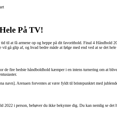
art
 Hele På TV!
r tid til at få armene op og heppe på dit favorithold. Final 4 Håndbold
 vil gå glip af, og hvad bedre måde at følge med end ved at se det hel
or de fire bedste håndboldhold kæmper i en intens turnering om at blive
ntusiaster.
na navn]. Arenaen forventes at være fyldt til bristepunktet med jublende fa
bold 2022 i person, behøver du ikke bekymre dig. Du kan nemlig se det 