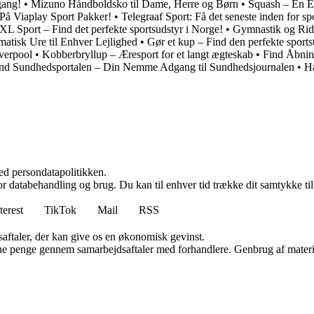
gang!
•
Mizuno Håndboldsko til Dame, Herre og Børn
•
Squash – En En
 På Viaplay Sport Pakker!
•
Telegraaf Sport: Få det seneste inden for sp
L Sport – Find det perfekte sportsudstyr i Norge!
•
Gymnastik og Rid
matisk Ure til Enhver Lejlighed
•
Gør et kup – Find den perfekte sportst
verpool
•
Kobberbryllup – Æresport for et langt ægteskab
•
Find Åbnin
nd Sundhedsportalen – Din Nemme Adgang til Sundhedsjournalen
•
H
ed persondatapolitikken.
for databehandling og brug. Du kan til enhver tid trække dit samtykke ti
terest
TikTok
Mail
RSS
saftaler, der kan give os en økonomisk gevinst.
jene penge gennem samarbejdsaftaler med forhandlere. Genbrug af materi