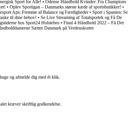
ergisk Sport for Alle!
•
Odense Håndbold Kvinder: Fra Champions
ort!
•
Oplev Sportigan – Danmarks største kæde af sportsbutikker!
•
esport Aps: Fremme af Balance og Færdigheder
•
Sport i Spanien: Se
aske til dine behov!
•
Se Live Streaming af Totalsportek og Få De
gstiderne hos Sport24 Holstebro
•
Final 4 Håndbold 2022 – Få Det
åndbolddamerne Sætter Danmark på Verdenskortet
lbage og afmelde dig med ét klik.
alet kræver skriftlig godkendelse.