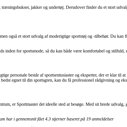
s, træningsbukser, jakker og undertøj. Derudover finder du et stort udva
 også et stort udvalg af moderigtige sportstøj og -tilbehør. Du kan fin
nds inden for sportsmode, så du kan både være komfortabel og stilfuld, 
 personale består af sportsentusiaster og eksperter, der er klar til at h
r bedst egnet til din sportsgren, kan du få professionel rådgivning og ek
trum, er Sportmaster det ideelle sted at besøge. Med sit brede udvalg, g
rum har i gennemsnit fået
4.3
stjerner baseret på
19
anmeldelser