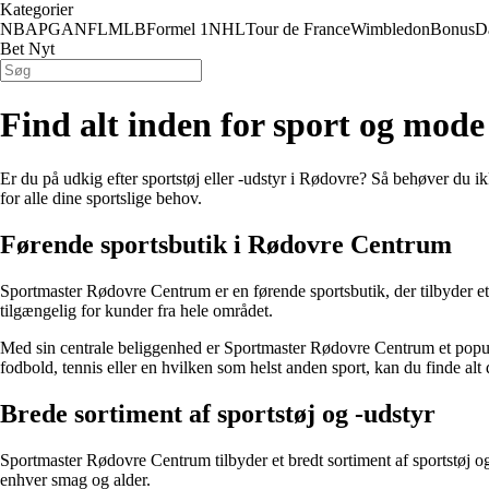
Kategorier
NBA
PGA
NFL
MLB
Formel 1
NHL
Tour de France
Wimbledon
Bonus
D
Bet Nyt
Find alt inden for sport og mod
Er du på udkig efter sportstøj eller -udstyr i Rødovre? Så behøver du 
for alle dine sportslige behov.
Førende sportsbutik i Rødovre Centrum
Sportmaster Rødovre Centrum er en førende sportsbutik, der tilbyder et 
tilgængelig for kunder fra hele området.
Med sin centrale beliggenhed er Sportmaster Rødovre Centrum et populært
fodbold, tennis eller en hvilken som helst anden sport, kan du finde alt 
Brede sortiment af sportstøj og -udstyr
Sportmaster Rødovre Centrum tilbyder et bredt sortiment af sportstøj og -
enhver smag og alder.