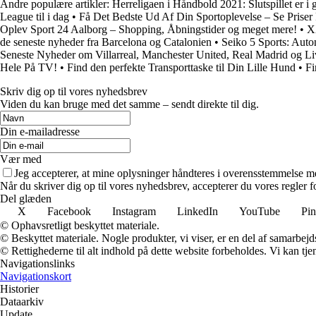
Andre populære artikler:
Herreligaen i Håndbold 2021: Slutspillet er i 
League til i dag
•
Få Det Bedste Ud Af Din Sportoplevelse – Se Priser
Oplev Sport 24 Aalborg – Shopping, Åbningstider og meget mere!
•
XX
de seneste nyheder fra Barcelona og Catalonien
•
Seiko 5 Sports: Auto
Seneste Nyheder om Villarreal, Manchester United, Real Madrid og Li
Hele På TV!
•
Find den perfekte Transporttaske til Din Lille Hund
•
Fi
Skriv dig op til vores nyhedsbrev
Viden du kan bruge med det samme – sendt direkte til dig.
Din e-mailadresse
Vær med
Jeg accepterer, at mine oplysninger håndteres i overensstemmelse m
Når du skriver dig op til vores nyhedsbrev, accepterer du vores regler 
Del glæden
X
Facebook
Instagram
LinkedIn
YouTube
Pin
© Ophavsretligt beskyttet materiale.
© Beskyttet materiale. Nogle produkter, vi viser, er en del af samarbejd
© Rettighederne til alt indhold på dette website forbeholdes. Vi kan t
Navigationslinks
Navigationskort
Historier
Dataarkiv
Update