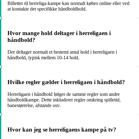
Billetter til herreliga-kampe kan normalt købes online eller ved
at kontakte det specifikke håndboldhold.
Hvor mange hold deltager i herreligaen i
håndbold?
Der deltager normalt et bestemt antal hold i herreligaen i
håndbold, typisk mellem 10-14 hold.
Hvilke regler gælder i herreligaen i håndbold?
Herreligaen i håndbold følger de samme regler som andre
håndboldkampe. Dette inkluderer regler omkring spilletid,
banestørrelse, afstande osv.
Hvor kan jeg se herreligaens kampe på tv?