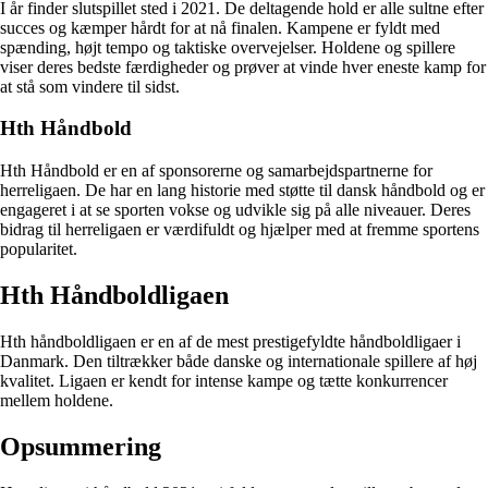
I år finder slutspillet sted i 2021. De deltagende hold er alle sultne efter
succes og kæmper hårdt for at nå finalen. Kampene er fyldt med
spænding, højt tempo og taktiske overvejelser. Holdene og spillere
viser deres bedste færdigheder og prøver at vinde hver eneste kamp for
at stå som vindere til sidst.
Hth Håndbold
Hth Håndbold er en af sponsorerne og samarbejdspartnerne for
herreligaen. De har en lang historie med støtte til dansk håndbold og er
engageret i at se sporten vokse og udvikle sig på alle niveauer. Deres
bidrag til herreligaen er værdifuldt og hjælper med at fremme sportens
popularitet.
Hth Håndboldligaen
Hth håndboldligaen er en af de mest prestigefyldte håndboldligaer i
Danmark. Den tiltrækker både danske og internationale spillere af høj
kvalitet. Ligaen er kendt for intense kampe og tætte konkurrencer
mellem holdene.
Opsummering