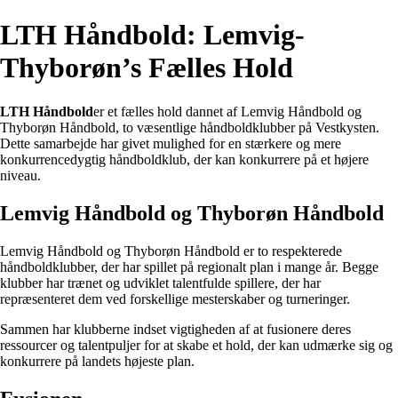
LTH Håndbold: Lemvig-
Thyborøn’s Fælles Hold
LTH Håndbold
er et fælles hold dannet af Lemvig Håndbold og
Thyborøn Håndbold, to væsentlige håndboldklubber på Vestkysten.
Dette samarbejde har givet mulighed for en stærkere og mere
konkurrencedygtig håndboldklub, der kan konkurrere på et højere
niveau.
Lemvig Håndbold og Thyborøn Håndbold
Lemvig Håndbold og Thyborøn Håndbold er to respekterede
håndboldklubber, der har spillet på regionalt plan i mange år. Begge
klubber har trænet og udviklet talentfulde spillere, der har
repræsenteret dem ved forskellige mesterskaber og turneringer.
Sammen har klubberne indset vigtigheden af ​​at fusionere deres
ressourcer og talentpuljer for at skabe et hold, der kan udmærke sig og
konkurrere på landets højeste plan.