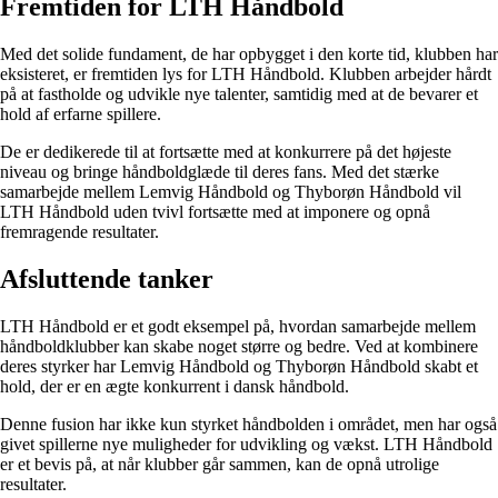
Fremtiden for LTH Håndbold
Med det solide fundament, de har opbygget i den korte tid, klubben har
eksisteret, er fremtiden lys for LTH Håndbold. Klubben arbejder hårdt
på at fastholde og udvikle nye talenter, samtidig med at de bevarer et
hold af erfarne spillere.
De er dedikerede til at fortsætte med at konkurrere på det højeste
niveau og bringe håndboldglæde til deres fans. Med det stærke
samarbejde mellem Lemvig Håndbold og Thyborøn Håndbold vil
LTH Håndbold uden tvivl fortsætte med at imponere og opnå
fremragende resultater.
Afsluttende tanker
LTH Håndbold er et godt eksempel på, hvordan samarbejde mellem
håndboldklubber kan skabe noget større og bedre. Ved at kombinere
deres styrker har Lemvig Håndbold og Thyborøn Håndbold skabt et
hold, der er en ægte konkurrent i dansk håndbold.
Denne fusion har ikke kun styrket håndbolden i området, men har også
givet spillerne nye muligheder for udvikling og vækst. LTH Håndbold
er et bevis på, at når klubber går sammen, kan de opnå utrolige
resultater.