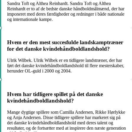
Sandra Toft og Althea Reinhardt. Sandra Toft og Althea
Reinhardt er to af de bedste danske håndboldmålmænd, der har
imponeret med deres færdigheder og redninger i både nationale
og internationale kampe.
Hvem er den mest succesfulde landskamptræner
for det danske kvindehåndboldlandshold?
Ulrik Wilbek. Ulrik Wilbek er en tidligere landstræner, der har
ført det danske kvindehåndboldlandshold til flere mesterskaber,
herunder OL-guld i 2000 og 2004.
Hvem har tidligere spillet på det danske
kvindehåndboldlandshold?
Mange dygtige spillere som Camilla Andersen, Rikke Hørlykke
og Anja Andersen. Disse tidligere spillere har markeret sig på
det danske kvindehåndboldlandshold med deres talent og
resultater, og de fortsætter med at inspirere den næste generation