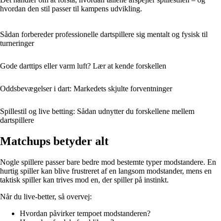
hvordan den stil passer til kampens udvikling.
Sådan forbereder professionelle dartspillere sig mentalt og fysisk til
turneringer
Gode darttips eller varm luft? Lær at kende forskellen
Oddsbevægelser i dart: Markedets skjulte forventninger
Spillestil og live betting: Sådan udnytter du forskellene mellem
dartspillere
Matchups betyder alt
Nogle spillere passer bare bedre mod bestemte typer modstandere. En
hurtig spiller kan blive frustreret af en langsom modstander, mens en
taktisk spiller kan trives mod en, der spiller på instinkt.
Når du live-better, så overvej:
Hvordan påvirker tempoet modstanderen?