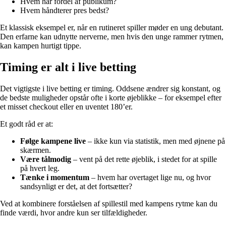
Hvem har fordel af publikum?
Hvem håndterer pres bedst?
Et klassisk eksempel er, når en rutineret spiller møder en ung debutant.
Den erfarne kan udnytte nerverne, men hvis den unge rammer rytmen,
kan kampen hurtigt tippe.
Timing er alt i live betting
Det vigtigste i live betting er timing. Oddsene ændrer sig konstant, og
de bedste muligheder opstår ofte i korte øjeblikke – for eksempel efter
et misset checkout eller en uventet 180’er.
Et godt råd er at:
Følge kampene live
– ikke kun via statistik, men med øjnene på
skærmen.
Være tålmodig
– vent på det rette øjeblik, i stedet for at spille
på hvert leg.
Tænke i momentum
– hvem har overtaget lige nu, og hvor
sandsynligt er det, at det fortsætter?
Ved at kombinere forståelsen af spillestil med kampens rytme kan du
finde værdi, hvor andre kun ser tilfældigheder.