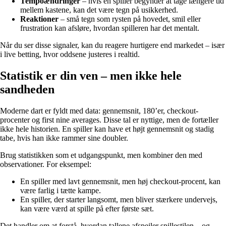
Tempoændringer
– hvis en spiller begynder at tage længere tid
mellem kastene, kan det være tegn på usikkerhed.
Reaktioner
– små tegn som rysten på hovedet, smil eller
frustration kan afsløre, hvordan spilleren har det mentalt.
Når du ser disse signaler, kan du reagere hurtigere end markedet – især
i live betting, hvor oddsene justeres i realtid.
Statistik er din ven – men ikke hele
sandheden
Moderne dart er fyldt med data: gennemsnit, 180’er, checkout-
procenter og first nine averages. Disse tal er nyttige, men de fortæller
ikke hele historien. En spiller kan have et højt gennemsnit og stadig
tabe, hvis han ikke rammer sine doubler.
Brug statistikken som et udgangspunkt, men kombiner den med
observationer. For eksempel:
En spiller med lavt gennemsnit, men høj checkout-procent, kan
være farlig i tætte kampe.
En spiller, der starter langsomt, men bliver stærkere undervejs,
kan være værd at spille på efter første sæt.
Det handler om at forstå, hvordan tallene afspejler spillestilen – og