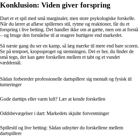
Konklusion: Viden giver forspring
Dart er et spil med små marginaler, men store psykologiske forskelle.
Når du lærer at aflæse spillernes stil, rytme og reaktioner, får du et
forspring i live betting. Det handler ikke om at gætte, men om at forstå
– og bruge den forståelse til at reagere hurtigere end markedet.
Så næste gang du ser en kamp, så læg mærke til mere end bare scoren.
Se på tempoet, kropssproget og stemningen. Det er her, du finder de
små tegn, der kan gøre forskellen mellem et tabt og et vundet
væddemål.
Sådan forbereder professionelle dartspillere sig mentalt og fysisk til
turneringer
Gode darttips eller varm luft? Lær at kende forskellen
Oddsbevægelser i dart: Markedets skjulte forventninger
Spillestil og live betting: Sådan udnytter du forskellene mellem
dartspillere