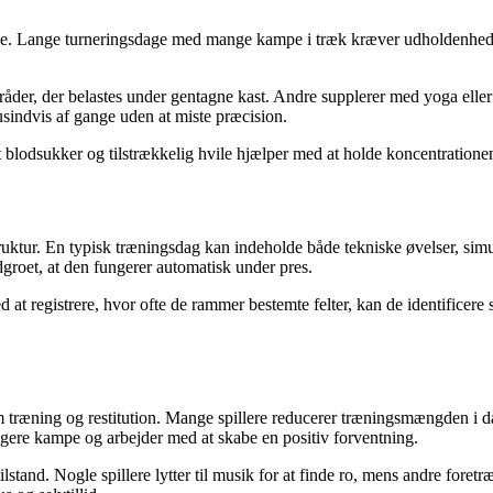
olle. Lange turneringsdage med mange kampe i træk kræver udholdenhed og
råder, der belastes under gentagne kast. Andre supplerer med yoga elle
sindvis af gange uden at miste præcision.
ilt blodsukker og tilstrækkelig hvile hjælper med at holde koncentration
truktur. En typisk træningsdag kan indeholde både tekniske øvelser, s
dgroet, at den fungerer automatisk under pres.
 Ved at registrere, hvor ofte de rammer bestemte felter, kan de identific
em træning og restitution. Mange spillere reducerer træningsmængden i d
ligere kampe og arbejder med at skabe en positiv forventning.
tand. Nogle spillere lytter til musik for at finde ro, mens andre foretræ