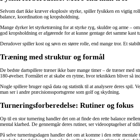
Selvom dart ikke kræver eksplosiv styrke, spiller fysikken en vigtig r
balance, koordination og kropsholdning.
Mange dyrker let styrketræning for at styrke ryg, skuldre og arme – om
god kropsholdning er afgørende for at kunne gentage det samme kast tu
Derudover spiller kost og søvn en større rolle, end mange tror. Et stab
Træning med struktur og formål
De bedste dartspillere træner ikke bare mange timer – de træner med s
180-øvelser. Formålet er at skabe en rytme, hvor teknikken bliver så in
Nogle spillere bruger også data og statistik til at analysere deres spil.
man ser i andre præcisionssportsgrene som golf og skydning.
Turneringsforberedelse: Rutiner og fokus
Op til en stor turnering handler det om at finde den rette balance mell
mental klarhed. De gennemgår deres rutiner, ser videooptagelser af tid
På selve turneringsdagen handler det om at komme i den rette mentale tils