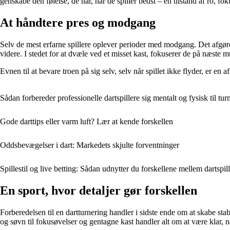
genskabe den følelse, de har, når de spiller bedst – en tilstand af ro, foku
At håndtere pres og modgang
Selv de mest erfarne spillere oplever perioder med modgang. Det afgøren
videre. I stedet for at dvæle ved et misset kast, fokuserer de på næste m
Evnen til at bevare troen på sig selv, selv når spillet ikke flyder, er en
Sådan forbereder professionelle dartspillere sig mentalt og fysisk til tur
Gode darttips eller varm luft? Lær at kende forskellen
Oddsbevægelser i dart: Markedets skjulte forventninger
Spillestil og live betting: Sådan udnytter du forskellene mellem dartspil
En sport, hvor detaljer gør forskellen
Forberedelsen til en dartturnering handler i sidste ende om at skabe stab
og søvn til fokusøvelser og gentagne kast handler alt om at være klar, n