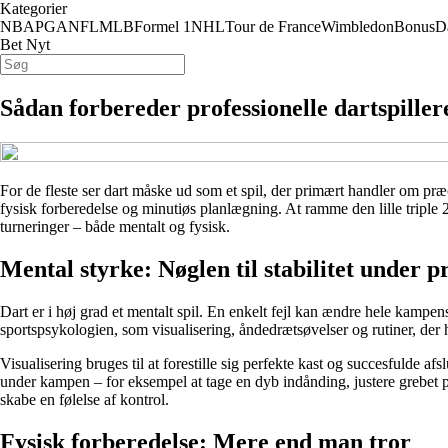
Kategorier
NBA
PGA
NFL
MLB
Formel 1
NHL
Tour de France
Wimbledon
Bonus
D
Bet Nyt
Sådan forbereder professionelle dartspillere
For de fleste ser dart måske ud som et spil, der primært handler om præ
fysisk forberedelse og minutiøs planlægning. At ramme den lille triple 
turneringer – både mentalt og fysisk.
Mental styrke: Nøglen til stabilitet under p
Dart er i høj grad et mentalt spil. En enkelt fejl kan ændre hele kampe
sportspsykologien, som visualisering, åndedrætsøvelser og rutiner, der
Visualisering bruges til at forestille sig perfekte kast og succesfulde afs
under kampen – for eksempel at tage en dyb indånding, justere grebet 
skabe en følelse af kontrol.
Fysisk forberedelse: Mere end man tror