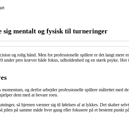
art
 sig mentalt og fysisk til turneringer
cision og rolig hånd. Men for professionelle spillere er det langt mere 
20 under pres kræver både fokus, udholdenhed og en stærk psyke. Her får 
res
ns momentum, og derfor arbejder professionelle spillere målrettet med d
 hjælper dem med at bevare roen.
lutninger, så hjernen vænner sig til følelsen af at lykkes. Det skaber selvt
på pilen på samme måde hver gang eller fokusere på et bestemt punkt på