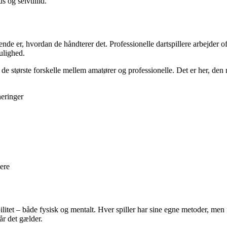
s og selvtillid.
de er, hvordan de håndterer det. Professionelle dartspillere arbejder o
ulighed.
 af de største forskelle mellem amatører og professionelle. Det er her, den
neringer
lere
ilitet – både fysisk og mentalt. Hver spiller har sine egne metoder, men 
år det gælder.