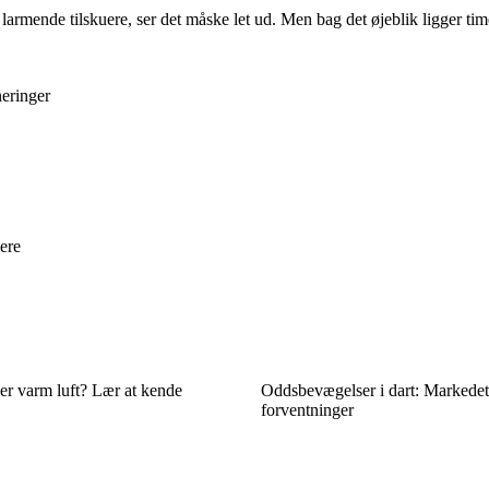
rmende tilskuere, ser det måske let ud. Men bag det øjeblik ligger timer
neringer
lere
ler varm luft? Lær at kende
Oddsbevægelser i dart: Markedets
forventninger