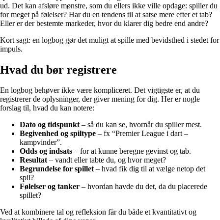
ud. Det kan afsløre mønstre, som du ellers ikke ville opdage: spiller du
for meget på følelser? Har du en tendens til at satse mere efter et tab?
Eller er der bestemte markeder, hvor du klarer dig bedre end andre?
Kort sagt: en logbog gør det muligt at spille med bevidsthed i stedet for
impuls.
Hvad du bør registrere
En logbog behøver ikke være kompliceret. Det vigtigste er, at du
registrerer de oplysninger, der giver mening for dig. Her er nogle
forslag til, hvad du kan notere:
Dato og tidspunkt
– så du kan se, hvornår du spiller mest.
Begivenhed og spiltype
– fx “Premier League i dart –
kampvinder”.
Odds og indsats
– for at kunne beregne gevinst og tab.
Resultat
– vandt eller tabte du, og hvor meget?
Begrundelse for spillet
– hvad fik dig til at vælge netop det
spil?
Følelser og tanker
– hvordan havde du det, da du placerede
spillet?
Ved at kombinere tal og refleksion får du både et kvantitativt og