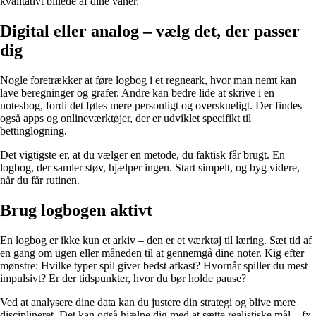
kvalitativt billede af dine vaner.
Digital eller analog – vælg det, der passer
dig
Nogle foretrækker at føre logbog i et regneark, hvor man nemt kan
lave beregninger og grafer. Andre kan bedre lide at skrive i en
notesbog, fordi det føles mere personligt og overskueligt. Der findes
også apps og onlineværktøjer, der er udviklet specifikt til
bettinglogning.
Det vigtigste er, at du vælger en metode, du faktisk får brugt. En
logbog, der samler støv, hjælper ingen. Start simpelt, og byg videre,
når du får rutinen.
Brug logbogen aktivt
En logbog er ikke kun et arkiv – den er et værktøj til læring. Sæt tid af
en gang om ugen eller måneden til at gennemgå dine noter. Kig efter
mønstre: Hvilke typer spil giver bedst afkast? Hvornår spiller du mest
impulsivt? Er der tidspunkter, hvor du bør holde pause?
Ved at analysere dine data kan du justere din strategi og blive mere
disciplineret. Det kan også hjælpe dig med at sætte realistiske mål – fx