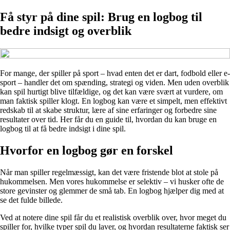
Få styr på dine spil: Brug en logbog til
bedre indsigt og overblik
For mange, der spiller på sport – hvad enten det er dart, fodbold eller e-
sport – handler det om spænding, strategi og viden. Men uden overblik
kan spil hurtigt blive tilfældige, og det kan være svært at vurdere, om
man faktisk spiller klogt. En logbog kan være et simpelt, men effektivt
redskab til at skabe struktur, lære af sine erfaringer og forbedre sine
resultater over tid. Her får du en guide til, hvordan du kan bruge en
logbog til at få bedre indsigt i dine spil.
Hvorfor en logbog gør en forskel
Når man spiller regelmæssigt, kan det være fristende blot at stole på
hukommelsen. Men vores hukommelse er selektiv – vi husker ofte de
store gevinster og glemmer de små tab. En logbog hjælper dig med at
se det fulde billede.
Ved at notere dine spil får du et realistisk overblik over, hvor meget du
spiller for, hvilke typer spil du laver, og hvordan resultaterne faktisk ser