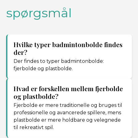
spørgsmål
Hvilke typer badmintonbolde findes
der?
Der findes to typer badmintonbolde:
fjerbolde og plastbolde.
Hvad er forskellen mellem fjerbolde
og plastbolde?
Fjerbolde er mere traditionelle og bruges til
professionelle og avancerede spillere, mens
plastbolde er mere holdbare og velegnede
til rekreativt spil.