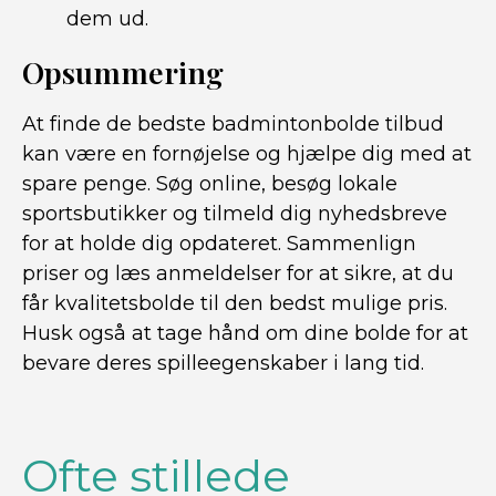
dem ud.
Opsummering
At finde de bedste badmintonbolde tilbud
kan være en fornøjelse og hjælpe dig med at
spare penge. Søg online, besøg lokale
sportsbutikker og tilmeld dig nyhedsbreve
for at holde dig opdateret. Sammenlign
priser og læs anmeldelser for at sikre, at du
får kvalitetsbolde til den bedst mulige pris.
Husk også at tage hånd om dine bolde for at
bevare deres spilleegenskaber i lang tid.
Ofte stillede