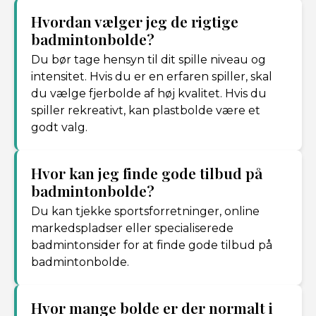
Hvordan vælger jeg de rigtige
badmintonbolde?
Du bør tage hensyn til dit spille niveau og
intensitet. Hvis du er en erfaren spiller, skal
du vælge fjerbolde af høj kvalitet. Hvis du
spiller rekreativt, kan plastbolde være et
godt valg.
Hvor kan jeg finde gode tilbud på
badmintonbolde?
Du kan tjekke sportsforretninger, online
markedspladser eller specialiserede
badmintonsider for at finde gode tilbud på
badmintonbolde.
Hvor mange bolde er der normalt i