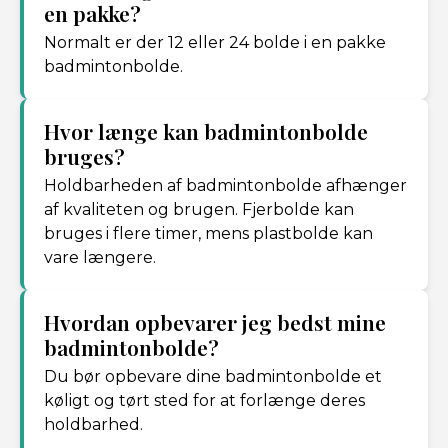
en pakke?
Normalt er der 12 eller 24 bolde i en pakke
badmintonbolde.
Hvor længe kan badmintonbolde
bruges?
Holdbarheden af badmintonbolde afhænger
af kvaliteten og brugen. Fjerbolde kan
bruges i flere timer, mens plastbolde kan
vare længere.
Hvordan opbevarer jeg bedst mine
badmintonbolde?
Du bør opbevare dine badmintonbolde et
køligt og tørt sted for at forlænge deres
holdbarhed.