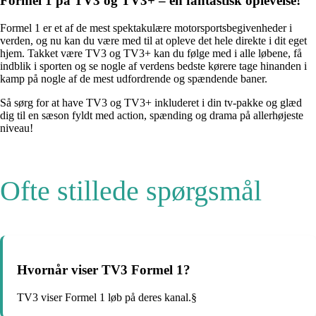
Formel 1 på TV3 og TV3+ – en fantastisk oplevelse!
Formel 1 er et af de mest spektakulære motorsportsbegivenheder i
verden, og nu kan du være med til at opleve det hele direkte i dit eget
hjem. Takket være TV3 og TV3+ kan du følge med i alle løbene, få
indblik i sporten og se nogle af verdens bedste kørere tage hinanden i
kamp på nogle af de mest udfordrende og spændende baner.
Så sørg for at have TV3 og TV3+ inkluderet i din tv-pakke og glæd
dig til en sæson fyldt med action, spænding og drama på allerhøjeste
niveau!
Ofte stillede spørgsmål
Hvornår viser TV3 Formel 1?
TV3 viser Formel 1 løb på deres kanal.§