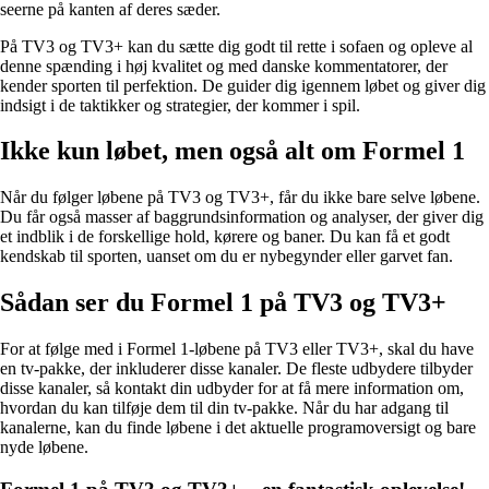
seerne på kanten af deres sæder.
På TV3 og TV3+ kan du sætte dig godt til rette i sofaen og opleve al
denne spænding i høj kvalitet og med danske kommentatorer, der
kender sporten til perfektion. De guider dig igennem løbet og giver dig
indsigt i de taktikker og strategier, der kommer i spil.
Ikke kun løbet, men også alt om Formel 1
Når du følger løbene på TV3 og TV3+, får du ikke bare selve løbene.
Du får også masser af baggrundsinformation og analyser, der giver dig
et indblik i de forskellige hold, kørere og baner. Du kan få et godt
kendskab til sporten, uanset om du er nybegynder eller garvet fan.
Sådan ser du Formel 1 på TV3 og TV3+
For at følge med i Formel 1-løbene på TV3 eller TV3+, skal du have
en tv-pakke, der inkluderer disse kanaler. De fleste udbydere tilbyder
disse kanaler, så kontakt din udbyder for at få mere information om,
hvordan du kan tilføje dem til din tv-pakke. Når du har adgang til
kanalerne, kan du finde løbene i det aktuelle programoversigt og bare
nyde løbene.