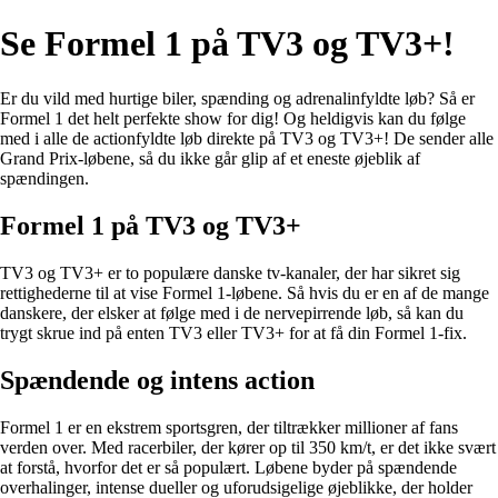
Se Formel 1 på TV3 og TV3+!
Er du vild med hurtige biler, spænding og adrenalinfyldte løb? Så er
Formel 1 det helt perfekte show for dig! Og heldigvis kan du følge
med i alle de actionfyldte løb direkte på TV3 og TV3+! De sender alle
Grand Prix-løbene, så du ikke går glip af et eneste øjeblik af
spændingen.
Formel 1 på TV3 og TV3+
TV3 og TV3+ er to populære danske tv-kanaler, der har sikret sig
rettighederne til at vise Formel 1-løbene. Så hvis du er en af de mange
danskere, der elsker at følge med i de nervepirrende løb, så kan du
trygt skrue ind på enten TV3 eller TV3+ for at få din Formel 1-fix.
Spændende og intens action
Formel 1 er en ekstrem sportsgren, der tiltrækker millioner af fans
verden over. Med racerbiler, der kører op til 350 km/t, er det ikke svært
at forstå, hvorfor det er så populært. Løbene byder på spændende
overhalinger, intense dueller og uforudsigelige øjeblikke, der holder