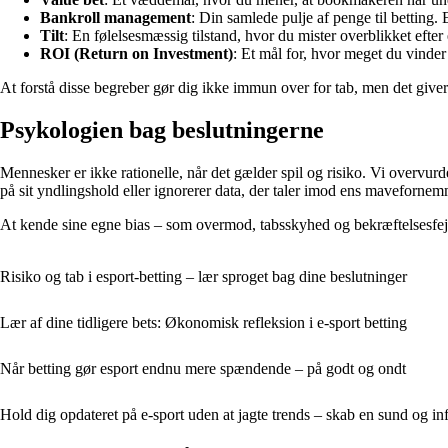
Bankroll management
: Din samlede pulje af penge til betting
Tilt
: En følelsesmæssig tilstand, hvor du mister overblikket efter e
ROI (Return on Investment)
: Et mål for, hvor meget du vinder 
At forstå disse begreber gør dig ikke immun over for tab, men det giver d
Psykologien bag beslutningerne
Mennesker er ikke rationelle, når det gælder spil og risiko. Vi overvurder
på sit yndlingshold eller ignorerer data, der taler imod ens mavefornem
At kende sine egne bias – som overmod, tabsskyhed og bekræftelsesfejl –
Risiko og tab i esport-betting – lær sproget bag dine beslutninger
Lær af dine tidligere bets: Økonomisk refleksion i e-sport betting
Når betting gør esport endnu mere spændende – på godt og ondt
Hold dig opdateret på e-sport uden at jagte trends – skab en sund og in