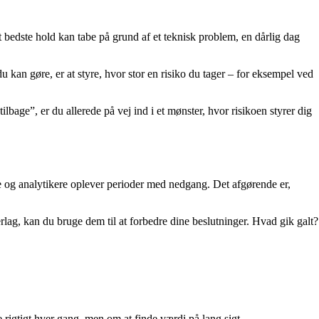
det bedste hold kan tabe på grund af et teknisk problem, en dårlig dag
du kan gøre, er at styre, hvor stor en risiko du tager – for eksempel ved
lbage”, er du allerede på vej ind i et mønster, hvor risikoen styrer dig
ere og analytikere oplever perioder med nedgang. Det afgørende er,
ederlag, kan du bruge dem til at forbedre dine beslutninger. Hvad gik galt?
rigtigt hver gang, men om at finde værdi på lang sigt.