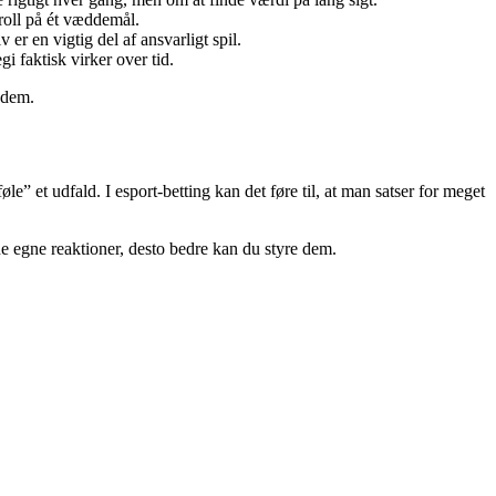
kroll på ét væddemål.
 er en vigtig del af ansvarligt spil.
gi faktisk virker over tid.
r dem.
le” et udfald. I esport-betting kan det føre til, at man satser for meget
ne egne reaktioner, desto bedre kan du styre dem.