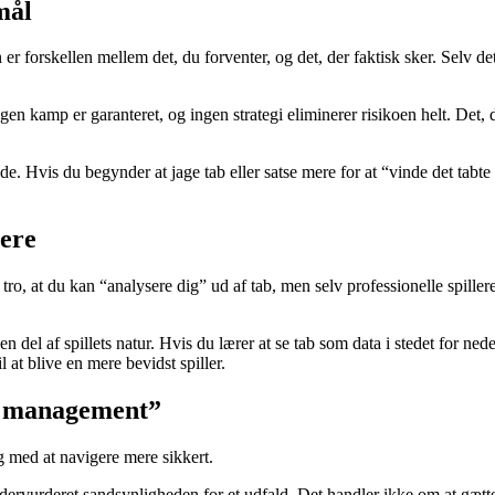
mål
en er forskellen mellem det, du forventer, og det, der faktisk sker. Selv 
gen kamp er garanteret, og ingen strategi eliminerer risikoen helt. Det, 
. Hvis du begynder at jage tab eller satse mere for at “vinde det tabte ti
tere
 tro, at du kan “analysere dig” ud af tab, men selv professionelle spill
 en del af spillets natur. Hvis du lærer at se tab som data i stedet for n
l at blive en mere bevidst spiller.
ll management”
g med at navigere mere sikkert.
rvurderet sandsynligheden for et udfald. Det handler ikke om at gætte 