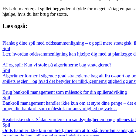
Hvis du mærker, at spillet begynder at fylde for meget, så tag en pause
hjælpe, hvis du har brug for støtte.
Læs også:
Planlæg dine spil med odds­sammenligning – og spil mere strategisk, i
Spil
Lær, hvordan odds­sammenligning kan hjælpe dig med at planlægge dine s
AI og spil: Kan vi stole på algoritmerne bag strategierne?
Spil
Algoritmer former i stigende grad strategierne bag alt fra e-sport og p
spillets regler – og hvad det betyder for tillid, gennemsigtighed og ans
Brug bankroll management som målestok for din spillerudvikling
Spil
Bankroll management handler ikke kun om at styre dine penge – det er et
bruge din bankroll som målestok for ansvarlighed og vækst.
Realistiske odds: Sådan vurderer du sandsynligheden bag spillenes tal
Spil
Odds handler ikke kun om held, men om at forstå, hvordan sandsynlighed
hvordan du kan spille med større indsigt og ansvar.