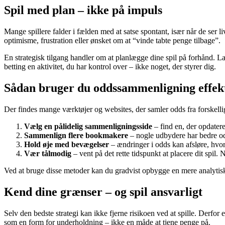
Spil med plan – ikke på impuls
Mange spillere falder i fælden med at satse spontant, især når de ser l
optimisme, frustration eller ønsket om at “vinde tabte penge tilbage”.
En strategisk tilgang handler om at planlægge dine spil på forhånd. L
betting en aktivitet, du har kontrol over – ikke noget, der styrer dig.
Sådan bruger du odds­sammenligning effek
Der findes mange værktøjer og websites, der samler odds fra forskelli
Vælg en pålidelig sammenligningsside
– find en, der opdatere
Sammenlign flere bookmakere
– nogle udbydere har bedre od
Hold øje med bevægelser
– ændringer i odds kan afsløre, hvor
Vær tålmodig
– vent på det rette tidspunkt at placere dit spil.
Ved at bruge disse metoder kan du gradvist opbygge en mere analytisk t
Kend dine grænser – og spil ansvarligt
Selv den bedste strategi kan ikke fjerne risikoen ved at spille. Derfor 
som en form for underholdning – ikke en måde at tjene penge på.