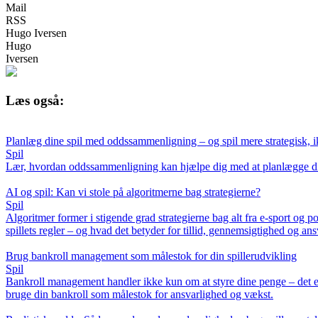
Mail
RSS
Hugo Iversen
Hugo
Iversen
Læs også:
Planlæg dine spil med odds­sammenligning – og spil mere strategisk, i
Spil
Lær, hvordan odds­sammenligning kan hjælpe dig med at planlægge dine s
AI og spil: Kan vi stole på algoritmerne bag strategierne?
Spil
Algoritmer former i stigende grad strategierne bag alt fra e-sport og p
spillets regler – og hvad det betyder for tillid, gennemsigtighed og ans
Brug bankroll management som målestok for din spillerudvikling
Spil
Bankroll management handler ikke kun om at styre dine penge – det er et
bruge din bankroll som målestok for ansvarlighed og vækst.