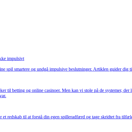
kke impulsivt
pil smartere og undgå impulsive beslutninger. Artiklen guider dig til a
oker til betting og online casinoer. Men kan vi stole på de systemer, de
var.
 redskab til at forstå din egen spilleradfærd og tage skridtet fra tilfæl