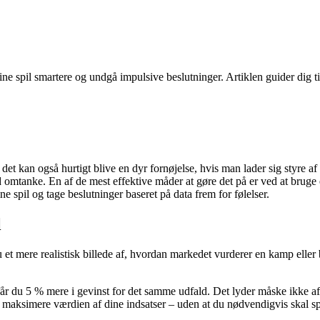
pil smartere og undgå impulsive beslutninger. Artiklen guider dig til a
 kan også hurtigt blive en dyr fornøjelse, hvis man lader sig styre af
ed omtanke. En af de mest effektive måder at gøre det på er ved at bruge
 spil og tage beslutninger baseret på data frem for følelser.
l
 et mere realistisk billede af, hvordan markedet vurderer en kamp eller
00, får du 5 % mere i gevinst for det samme udfald. Det lyder måske ikke
maksimere værdien af dine indsatser – uden at du nødvendigvis skal sp