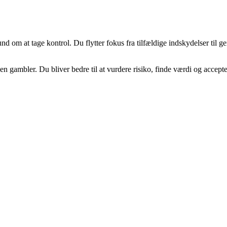
om at tage kontrol. Du flytter fokus fra tilfældige indskydelser til ge
n gambler. Du bliver bedre til at vurdere risiko, finde værdi og acceptere,