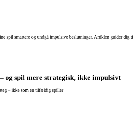
pil smartere og undgå impulsive beslutninger. Artiklen guider dig til a
 og spil mere strategisk, ikke impulsivt
eg – ikke som en tilfældig spiller