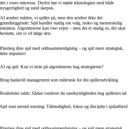
det i vores interesse. Derfor bør vi møde teknologien med både
nysgerrighed og sund skepsis.
AI ændrer måden, vi spiller på, men den ændrer ikke det
grundlæggende: Spil handler stadig om valg, risiko og menneskelig
intuition. Algoritmerne kan vise vejen – men det er stadig os, der skal
beslutte, om vi vil følge den.
Planlæg dine spil med odds­sammenligning – og spil mere strategisk,
ikke impulsivt
AI og spil: Kan vi stole på algoritmerne bag strategierne?
Brug bankroll management som målestok for din spillerudvikling
Realistiske odds: Sådan vurderer du sandsynligheden bag spillenes tal
Spil som mental træning: Tålmodighed, fokus og disciplin i spiladfærd
Planlæg dine spil med odds­sammenligning – og spil mere strategisk,