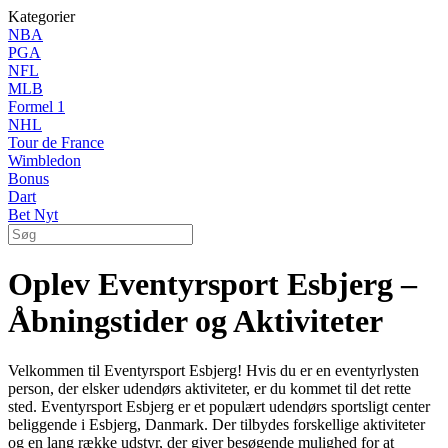
Kategorier
NBA
PGA
NFL
MLB
Formel 1
NHL
Tour de France
Wimbledon
Bonus
Dart
Bet Nyt
Oplev Eventyrsport Esbjerg –
Åbningstider og Aktiviteter
Velkommen til Eventyrsport Esbjerg! Hvis du er en eventyrlysten
person, der elsker udendørs aktiviteter, er du kommet til det rette
sted. Eventyrsport Esbjerg er et populært udendørs sportsligt center
beliggende i Esbjerg, Danmark. Der tilbydes forskellige aktiviteter
og en lang række udstyr, der giver besøgende mulighed for at