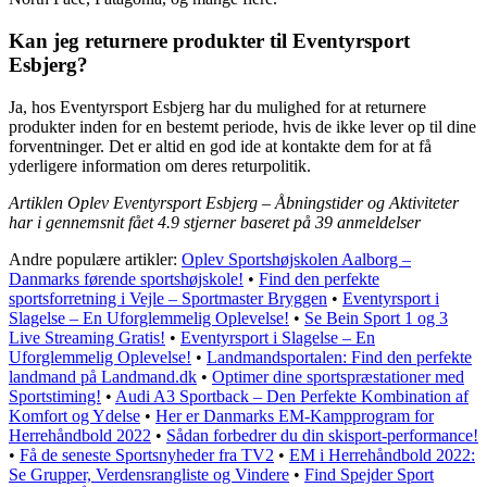
Kan jeg returnere produkter til Eventyrsport
Esbjerg?
Ja, hos Eventyrsport Esbjerg har du mulighed for at returnere
produkter inden for en bestemt periode, hvis de ikke lever op til dine
forventninger. Det er altid en god ide at kontakte dem for at få
yderligere information om deres returpolitik.
Artiklen Oplev Eventyrsport Esbjerg – Åbningstider og Aktiviteter
har i gennemsnit fået
4.9
stjerner baseret på
39
anmeldelser
Andre populære artikler:
Oplev Sportshøjskolen Aalborg –
Danmarks førende sportshøjskole!
•
Find den perfekte
sportsforretning i Vejle – Sportmaster Bryggen
•
Eventyrsport i
Slagelse – En Uforglemmelig Oplevelse!
•
Se Bein Sport 1 og 3
Live Streaming Gratis!
•
Eventyrsport i Slagelse – En
Uforglemmelig Oplevelse!
•
Landmandsportalen: Find den perfekte
landmand på Landmand.dk
•
Optimer dine sportspræstationer med
Sportstiming!
•
Audi A3 Sportback – Den Perfekte Kombination af
Komfort og Ydelse
•
Her er Danmarks EM-Kampprogram for
Herrehåndbold 2022
•
Sådan forbedrer du din skisport-performance!
•
Få de seneste Sportsnyheder fra TV2
•
EM i Herrehåndbold 2022:
Se Grupper, Verdensrangliste og Vindere
•
Find Spejder Sport