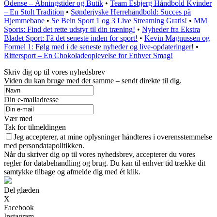
Odense – Åbningstider og Butik
•
Team Esbjerg Håndbold Kvinder
– En Stolt Tradition
•
Sønderjyske Herrehåndbold: Succes på
Hjemmebane
•
Se Bein Sport 1 og 3 Live Streaming Gratis!
•
MM
Sports: Find det rette udstyr til din træning!
•
Nyheder fra Ekstra
Bladet Sport: Få det seneste inden for sport!
•
Kevin Magnussen og
Formel 1: Følg med i de seneste nyheder og live-opdateringer!
•
Rittersport – En Chokoladeoplevelse for Enhver Smag!
Skriv dig op til vores nyhedsbrev
Viden du kan bruge med det samme – sendt direkte til dig.
Din e-mailadresse
Vær med
Tak for tilmeldingen
Jeg accepterer, at mine oplysninger håndteres i overensstemmelse
med persondatapolitikken.
Når du skriver dig op til vores nyhedsbrev, accepterer du vores
regler for databehandling og brug. Du kan til enhver tid trække dit
samtykke tilbage og afmelde dig med ét klik.
Del glæden
X
Facebook
Instagram