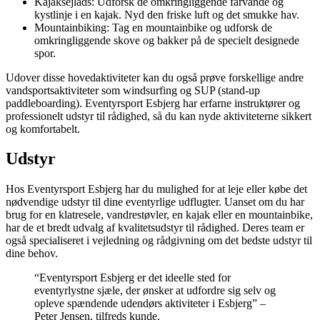
Kajaksejlads: Udforsk de omkringliggende farvande og
kystlinje i en kajak. Nyd den friske luft og det smukke hav.
Mountainbiking: Tag en mountainbike og udforsk de
omkringliggende skove og bakker på de specielt designede
spor.
Udover disse hovedaktiviteter kan du også prøve forskellige andre
vandsportsaktiviteter som windsurfing og SUP (stand-up
paddleboarding). Eventyrsport Esbjerg har erfarne instruktører og
professionelt udstyr til rådighed, så du kan nyde aktiviteterne sikkert
og komfortabelt.
Udstyr
Hos Eventyrsport Esbjerg har du mulighed for at leje eller købe det
nødvendige udstyr til dine eventyrlige udflugter. Uanset om du har
brug for en klatresele, vandrestøvler, en kajak eller en mountainbike,
har de et bredt udvalg af kvalitetsudstyr til rådighed. Deres team er
også specialiseret i vejledning og rådgivning om det bedste udstyr til
dine behov.
“Eventyrsport Esbjerg er det ideelle sted for
eventyrlystne sjæle, der ønsker at udfordre sig selv og
opleve spændende udendørs aktiviteter i Esbjerg” –
Peter Jensen, tilfreds kunde.