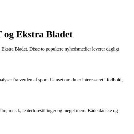
T og Ekstra Bladet
g Ekstra Bladet. Disse to populære nyhedsmedier leverer dagligt
lyser fra verden af sport. Uanset om du er interesseret i fodbold,
m, musik, teaterforestillinger og meget mere. Både danske og