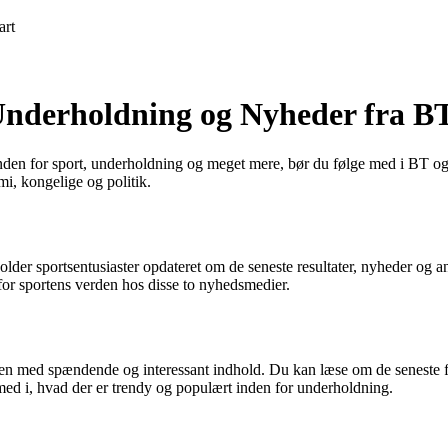
art
, Underholdning og Nyheder fra B
 inden for sport, underholdning og meget mere, bør du følge med i BT o
mi, kongelige og politik.
der sportsentusiaster opdateret om de seneste resultater, nyheder og ana
 for sportens verden hos disse to nyhedsmedier.
 med spændende og interessant indhold. Du kan læse om de seneste fil
 med i, hvad der er trendy og populært inden for underholdning.