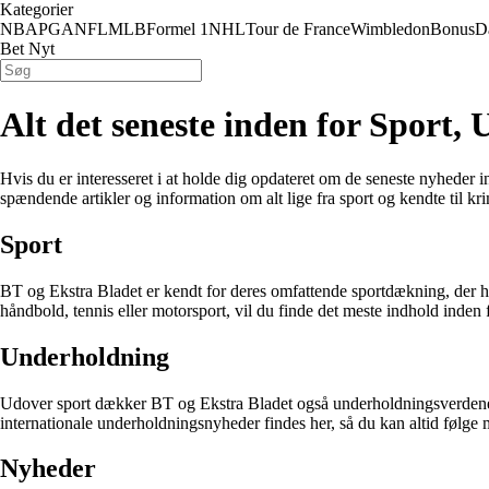
Kategorier
NBA
PGA
NFL
MLB
Formel 1
NHL
Tour de France
Wimbledon
Bonus
D
Bet Nyt
Alt det seneste inden for Sport
Hvis du er interesseret i at holde dig opdateret om de seneste nyheder
spændende artikler og information om alt lige fra sport og kendte til kri
Sport
BT og Ekstra Bladet er kendt for deres omfattende sportdækning, der hol
håndbold, tennis eller motorsport, vil du finde det meste indhold inden
Underholdning
Udover sport dækker BT og Ekstra Bladet også underholdningsverdenen
internationale underholdningsnyheder findes her, så du kan altid følge
Nyheder