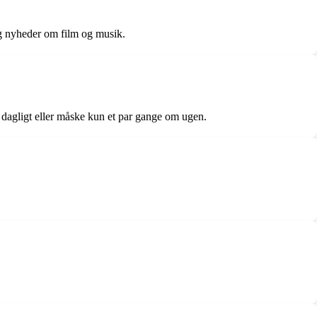
og nyheder om film og musik.
dagligt eller måske kun et par gange om ugen.