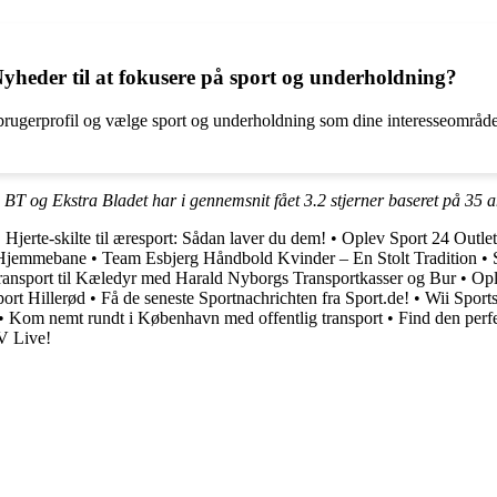
heder til at fokusere på sport og underholdning?
rugerprofil og vælge sport og underholdning som dine interesseområder
a BT og Ekstra Bladet har i gennemsnit fået
3.2
stjerner baseret på
35
a
•
Hjerte-skilte til æresport: Sådan laver du dem!
•
Oplev Sport 24 Outlet
 Hjemmebane
•
Team Esbjerg Håndbold Kvinder – En Stolt Tradition
•
ransport til Kæledyr med Harald Nyborgs Transportkasser og Bur
•
Opl
port Hillerød
•
Få de seneste Sportnachrichten fra Sport.de!
•
Wii Sport
•
Kom nemt rundt i København med offentlig transport
•
Find den perfe
V Live!