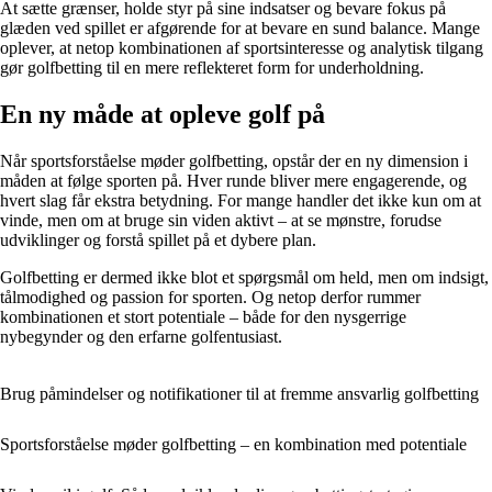
At sætte grænser, holde styr på sine indsatser og bevare fokus på
glæden ved spillet er afgørende for at bevare en sund balance. Mange
oplever, at netop kombinationen af sportsinteresse og analytisk tilgang
gør golfbetting til en mere reflekteret form for underholdning.
En ny måde at opleve golf på
Når sportsforståelse møder golfbetting, opstår der en ny dimension i
måden at følge sporten på. Hver runde bliver mere engagerende, og
hvert slag får ekstra betydning. For mange handler det ikke kun om at
vinde, men om at bruge sin viden aktivt – at se mønstre, forudse
udviklinger og forstå spillet på et dybere plan.
Golfbetting er dermed ikke blot et spørgsmål om held, men om indsigt,
tålmodighed og passion for sporten. Og netop derfor rummer
kombinationen et stort potentiale – både for den nysgerrige
nybegynder og den erfarne golfentusiast.
Brug påmindelser og notifikationer til at fremme ansvarlig golfbetting
Sportsforståelse møder golfbetting – en kombination med potentiale